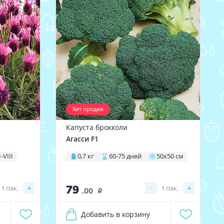
Хит продаж
Капуста брокколи
Агасси F1
I-VIII
0,7 кг
60-75 дней
50х50 см
79
+
−
+
1
пак.
1
пак.
.00
i
Добавить в корзину