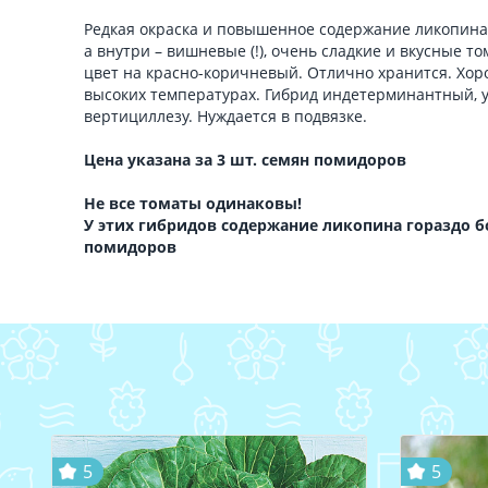
Редкая окраска и повышенное содержание ликопина
а внутри – вишневые (!), очень сладкие и вкусные т
цвет на красно-коричневый. Отлично хранится. Хо
высоких температурах. Гибрид индетерминантный, у
вертициллезу. Нуждается в подвязке.
Цена указана за 3 шт. семян помидоров
Не все томаты одинаковы!
У этих гибридов содержание ликопина гораздо 
помидоров
5
5