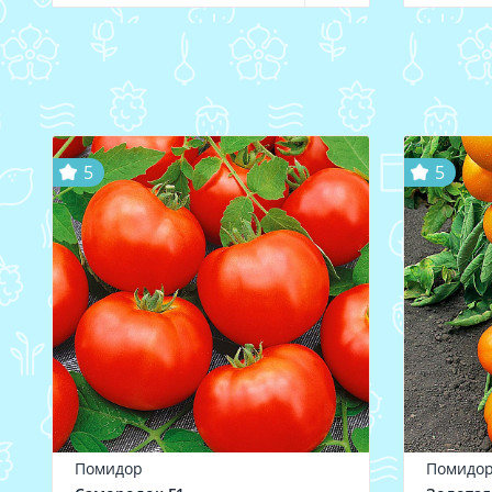
5
5
Помидор
Помидо