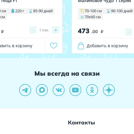
 тёща F1
Малиновое чудо 1 серия
0 см
220 г
85-90 дней
70-100 см
90-100 дней
 см
70х60 см
473
−
+
1
пак.
.00
−
i
i
авить в корзину
Добавить в корзину
Мы всегда на связи
Контакты