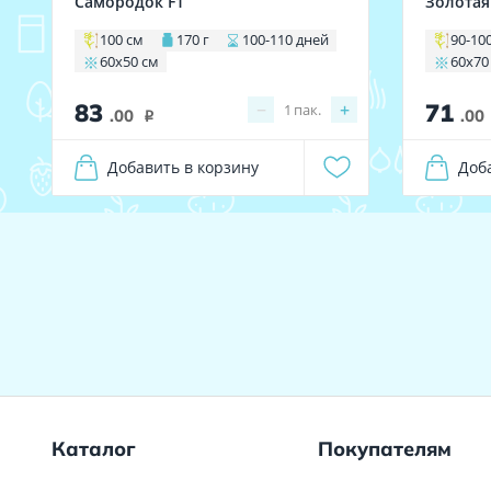
Самородок F1
Золотая
100 см
170 г
100-110 дней
90-10
60х50 см
60х70
83
71
−
+
1
пак.
.00
.00
i
Добавить в корзину
Доб
Каталог
Покупателям