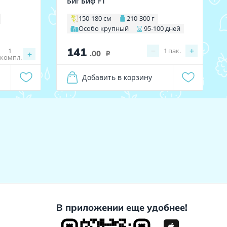
Биг Биф F1
150-180 см
210-300 г
Особо крупный
95-100 дней
141
−
+
1
1
пак.
+
.00
i
компл.
Добавить в корзину
В приложении еще удобнее!