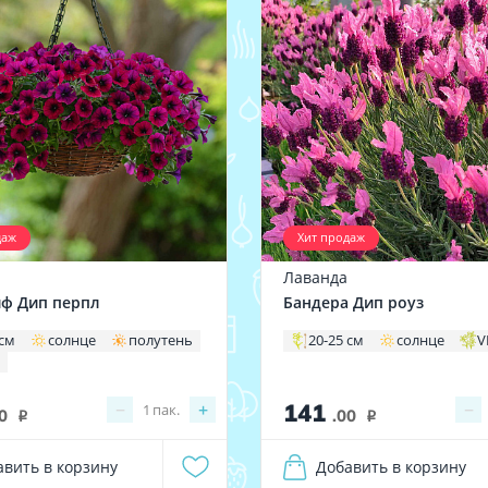
даж
Хит продаж
Лаванда
ф Дип перпл
Бандера Дип роуз
 см
солнце
полутень
20-25 см
солнце
V
X
141
−
+
−
1
пак.
0
.00
i
i
авить в корзину
Добавить в корзину