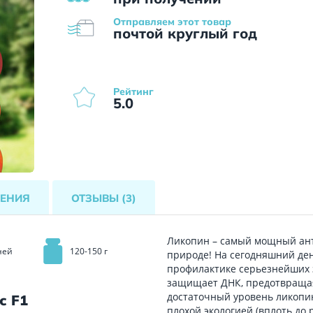
Отправляем этот товар
почтой круглый год
Рейтинг
5.0
ЕНИЯ
ОТЗЫВЫ
(3)
Ликопин – самый мощный ант
ней
120-150 г
природе! На сегодняшний ден
профилактике серьезнейших 
защищает ДНК, предотвращая
достаточный уровень ликопин
с F1
плохой экологией (вплоть до 