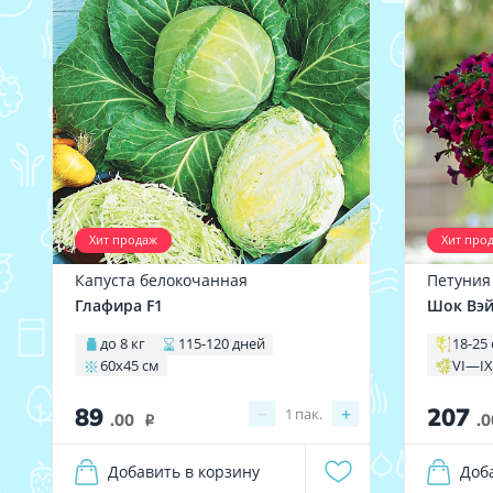
Хит продаж
Хит про
Капуста белокочанная
Петуния
Глафира F1
Шок Вэй
до 8 кг
115-120 дней
18-25
60х45 см
VI—I
89
207
−
+
1
пак.
.00
.0
i
Добавить в корзину
Доб