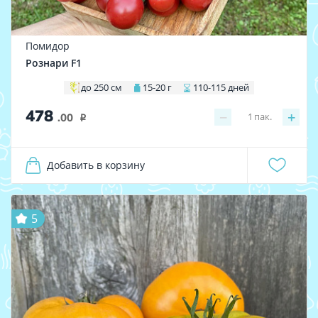
Помидор
Рознари F1
до 250 см
15-20 г
110-115 дней
478
−
+
1
пак.
.00
i
Добавить в корзину
5