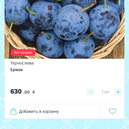
Хит продаж
Тернослива
Ермак
630
−
+
1
шт
.00
i
Добавить в корзину