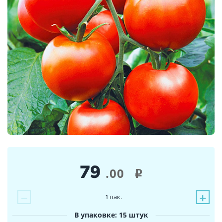
79
.00
i
−
+
1
пак.
В упаковке: 15 штук