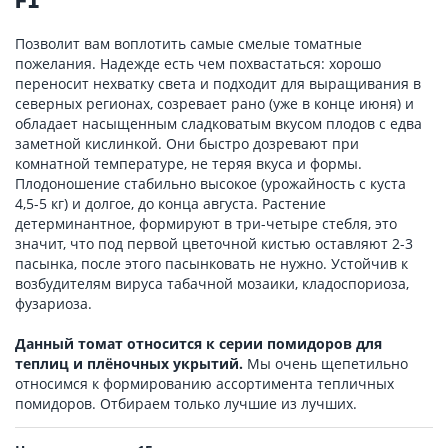
F1
Позволит вам воплотить самые смелые томатные
пожелания. Надежде есть чем похвастаться: хорошо
переносит нехватку света и подходит для выращивания в
северных регионах, созревает рано (уже в конце июня) и
обладает насыщенным сладковатым вкусом плодов с едва
заметной кислинкой. Они быстро дозревают при
комнатной температуре, не теряя вкуса и формы.
Плодоношение стабильно высокое (урожайность с куста
4,5-5 кг) и долгое, до конца августа. Растение
детерминантное, формируют в три-четыре стебля, это
значит, что под первой цветочной кистью оставляют 2-3
пасынка, после этого пасынковать не нужно. Устойчив к
возбудителям вируса табачной мозаики, кладоспориоза,
фузариоза.
Данный томат относится к серии помидоров для
теплиц и плёночных укрытий.
Мы очень щепетильно
относимся к формированию ассортимента тепличных
помидоров. Отбираем только лучшие из лучших.