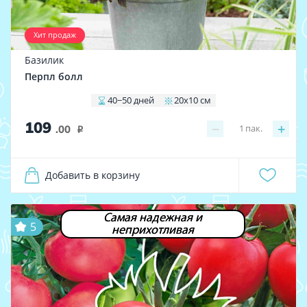
Хит продаж
Базилик
Перпл болл
40−50 дней
20х10 см
109
−
+
1
пак.
.00
i
Добавить в корзину
Самая надежная и
5
неприхотливая