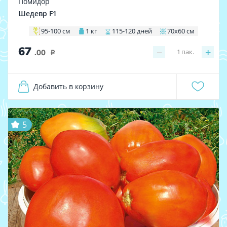
Помидор
Шедевр F1
95-100 см
1 кг
115-120 дней
70х60 см
67
−
+
1
пак.
.00
i
Добавить в корзину
5