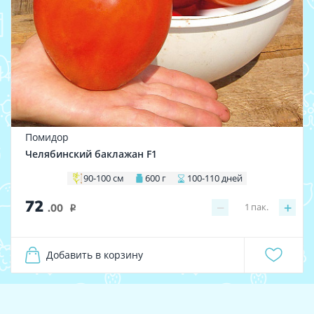
Помидор
Челябинский баклажан F1
90-100 см
600 г
100-110 дней
72
−
+
1
пак.
.00
i
Добавить в корзину