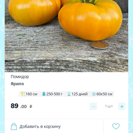
Помидор
Ярило
160 см
250-500 г
125 дней
60х50 см
89
−
+
1
шт
.00
i
Добавить в корзину