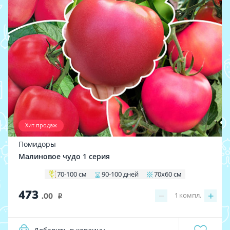
Хит продаж
Помидоры
Малиновое чудо 1 серия
70-100 см
90-100 дней
70х60 см
473
−
+
1
компл.
.00
i