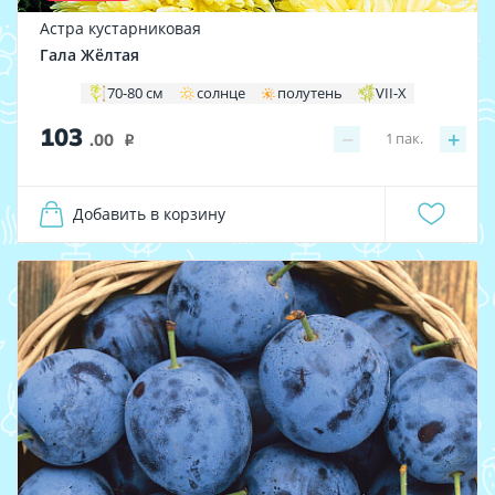
Астра кустарниковая
Гала Жёлтая
70-80 см
солнце
полутень
VII-X
103
−
+
1
пак.
.00
i
Добавить в корзину