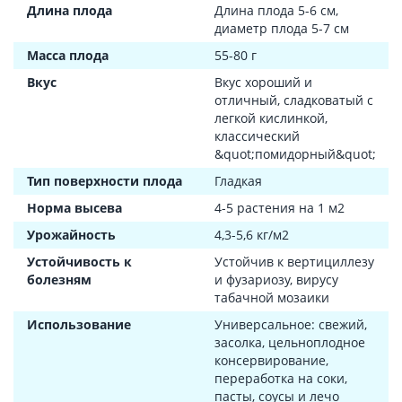
Длина плода
Длина плода 5-6 см,
диаметр плода 5-7 см
Масса плода
55-80 г
Вкус
Вкус хороший и
отличный, сладковатый с
легкой кислинкой,
классический
&quot;помидорный&quot;
Тип поверхности плода
Гладкая
Норма высева
4-5 растения на 1 м2
Урожайность
4,3-5,6 кг/м2
Устойчивость к
Устойчив к вертициллезу
болезням
и фузариозу, вирусу
табачной мозаики
Использование
Универсальное: свежий,
засолка, цельноплодное
консервирование,
переработка на соки,
пасты, соусы и лечо