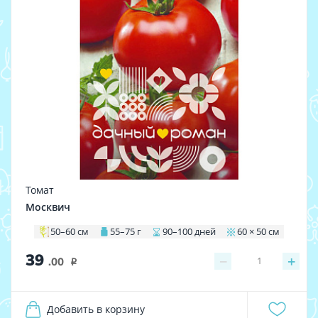
Томат
Москвич
50–60 см
55–75 г
90–100 дней
60 × 50 см
39
−
+
1
.00
i
Добавить в корзину