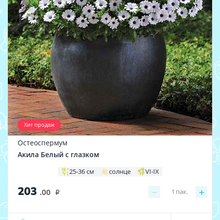
Хит продаж
Остеоспермум
Акила Белый с глазком
25-36 см
солнце
VI-IX
203
−
+
1
пак.
.00
i