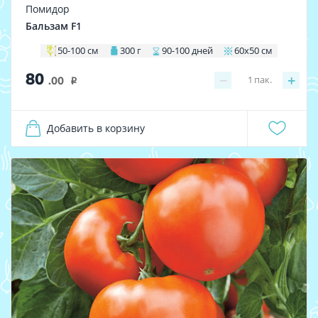
Помидор
Бальзам F1
50-100 см
300 г
90-100 дней
60х50 см
80
−
+
1
пак.
.00
i
Добавить в корзину