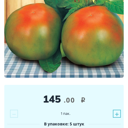
145
.00
i
−
+
1
пак.
В упаковке: 5 штук