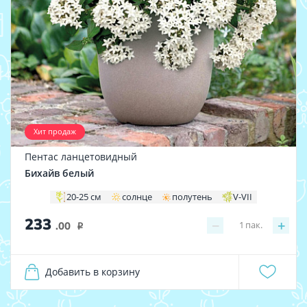
Хит продаж
Пентас ланцетовидный
Бихайв белый
20-25 см
солнце
полутень
V-VII
233
−
+
1
пак.
.00
i
Добавить в корзину