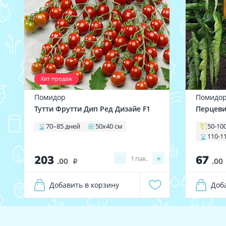
Хит продаж
Помидор
Помидо
Тутти Фрутти Дип Ред Дизайе F1
Перцев
70–85 дней
50х40 см
50-10
110-1
203
67
−
+
1
пак.
.00
.00
i
Добавить в корзину
Доб