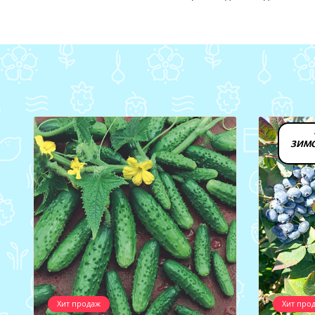
зимо
Хит продаж
Хит про