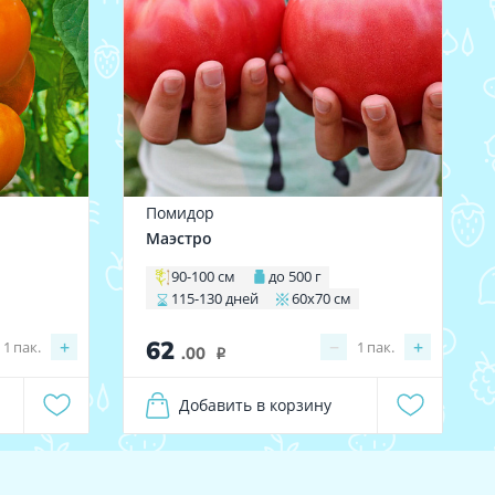
Помидор
Маэстро
90-100 см
до 500 г
115-130 дней
60х70 см
62
+
−
+
1
пак.
1
пак.
.00
i
Добавить в корзину