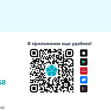
В приложении еще удобнее!
58
од"