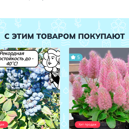
С ЭТИМ ТОВАРОМ ПОКУПАЮТ
Рекордная
5
стойкость до -
40˚С!
даж
Хит продаж