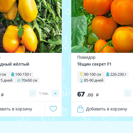
р
Помидор
идный жёлтый
Тёщин секрет F1
0 см
100-150 г
90-100 см
220-230 г
15 дней
70х60 см
85-90 дней
67
−
+
−
1
пак.
.00
i
i
авить в корзину
Добавить в корзину