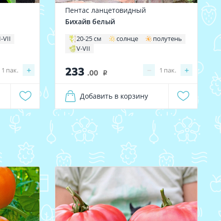
Пентас ланцетовидный
Бихайв белый
I-VII
20-25 см
солнце
полутень
V-VII
233
+
−
+
1
пак.
1
пак.
.00
i
Добавить в корзину