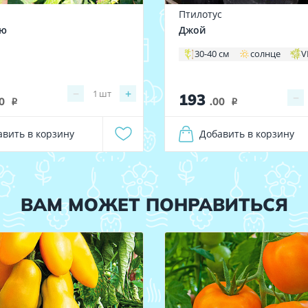
а
Птилотус
лю
Джой
30-40 см
солнце
V
−
+
1
шт
193
−
0
.00
i
i
авить в корзину
Добавить в корзину
ВАМ МОЖЕТ ПОНРАВИТЬСЯ