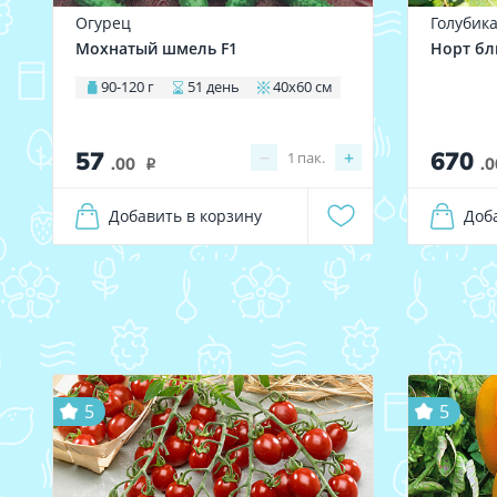
Огурец
Голубик
Мохнатый шмель F1
Норт б
90-120 г
51 день
40х60 см
57
670
−
+
1
пак.
.00
.0
i
Добавить в корзину
Доб
5
5