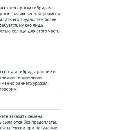
высокотоварным гибридам
ерные, великолепной формы и
алить его трудно, тем более
ребуется, нужно лишь
стью солнцу. Для этого часть
 сорта и гибриды ранние и
 ранними тепличными
именно раннего урожая.
оговорим.
ете заказать семена
ысылаются без предоплаты.
Почты России при получении.