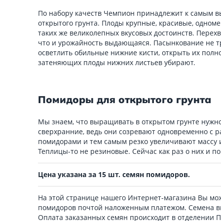
По набору качеств Чемпион принадлежит к самым 
открытого грунта. Плоды крупные, красивые, одном
таких же великолепных вкусовых достоинств. Перехв
что и урожайность выдающаяся. Пасынкование не т
осветлить обильные нижние кисти, открыть их полно
затеняющих плоды нижних листьев убирают.
Помидоры для открытого грунта
Мы знаем, что выращивать в открытом грунте нужно
сверхранние, ведь они созревают одновременно с
помидорами и тем самым резко увеличивают массу 
Теплицы-то не резиновые. Сейчас как раз о них и п
Цена указана за 15 шт. семян помидоров.
На этой странице нашего Интернет-магазина Вы мож
помидоров почтой наложенным платежом. Семена в
Оплата заказанных семян происходит в отделении 