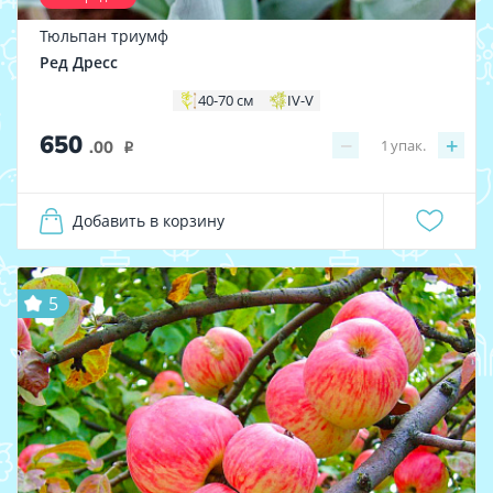
Тюльпан триумф
Ред Дресс
40-70 см
IV-V
650
−
+
1
упак.
.00
i
Добавить в корзину
5