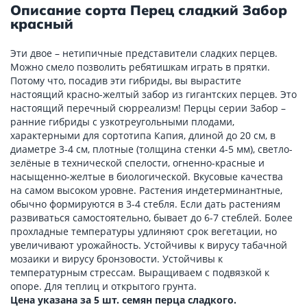
Описание сорта Перец сладкий Забор
красный
Эти двое – нетипичные представители сладких перцев.
Можно смело позволить ребятишкам играть в прятки.
Потому что, посадив эти гибриды, вы вырастите
настоящий красно-желтый забор из гигантских перцев. Это
настоящий перечный сюрреализм! Перцы серии Забор –
ранние гибриды с узкотреугольными плодами,
характерными для сортотипа Капия, длиной до 20 см, в
диаметре 3-4 см, плотные (толщина стенки 4-5 мм), светло-
зелёные в технической спелости, огненно-красные и
насыщенно-желтые в биологической. Вкусовые качества
на самом высоком уровне. Растения индетерминантные,
обычно формируются в 3-4 стебля. Если дать растениям
развиваться самостоятельно, бывает до 6-7 стеблей. Более
прохладные температуры удлиняют срок вегетации, но
увеличивают урожайность. Устойчивы к вирусу табачной
мозаики и вирусу бронзовости. Устойчивы к
температурным стрессам. Выращиваем с подвязкой к
опоре. Для теплиц и открытого грунта.
Цена указана за 5 шт. семян перца сладкого.