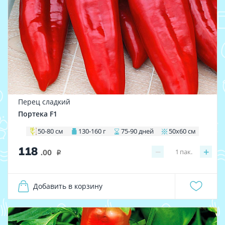
Перец сладкий
Портека F1
50-80 см
130-160 г
75-90 дней
50х60 см
118
−
+
1
пак.
.00
i
Добавить в корзину