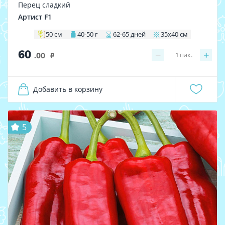
Перец сладкий
Артист F1
50 см
40-50 г
62-65 дней
35х40 см
60
−
+
1
пак.
.00
i
Добавить в корзину
5