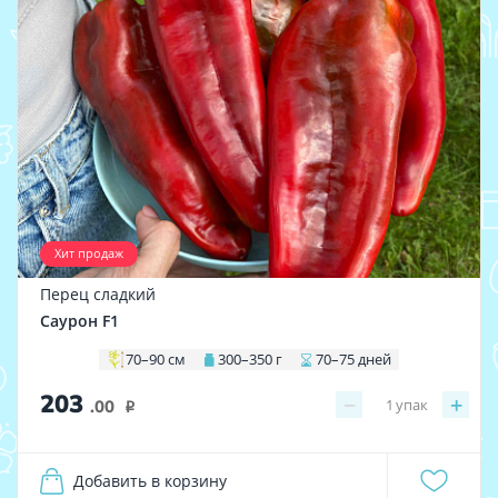
Хит продаж
Перец сладкий
Саурон F1
70–90 см
300–350 г
70–75 дней
203
−
+
1
упак
.00
i
Добавить в корзину