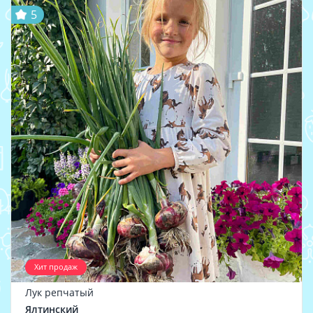
5
Хит продаж
Лук репчатый
Ялтинский