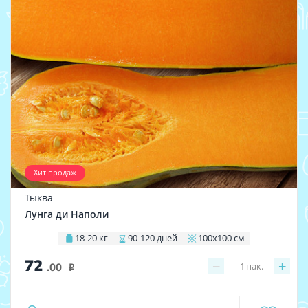
Хит продаж
Тыква
Лунга ди Наполи
18-20 кг
90-120 дней
100х100 см
72
−
+
1
пак.
.00
i