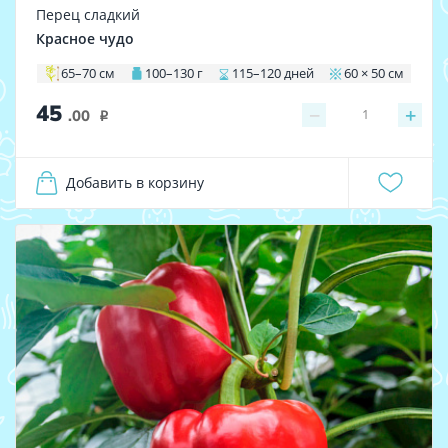
Перец сладкий
Красное чудо
65–70 см
100–130 г
115–120 дней
60 × 50 см
45
−
+
1
.00
i
Добавить в корзину