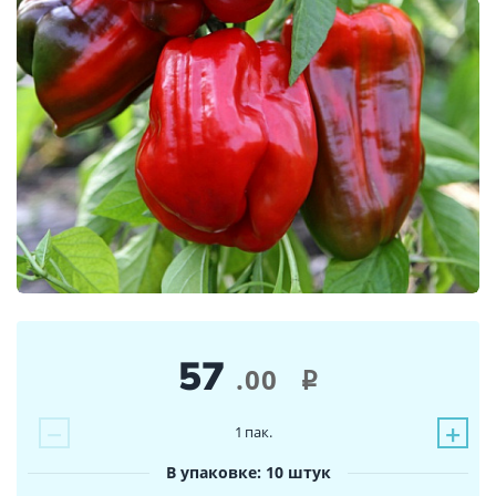
57
.00
i
−
+
1
пак.
В упаковке: 10 штук