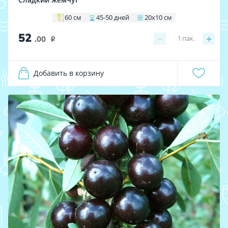
60 см
45-50 дней
20х10 см
52
−
+
1
пак.
.00
i
Добавить в корзину