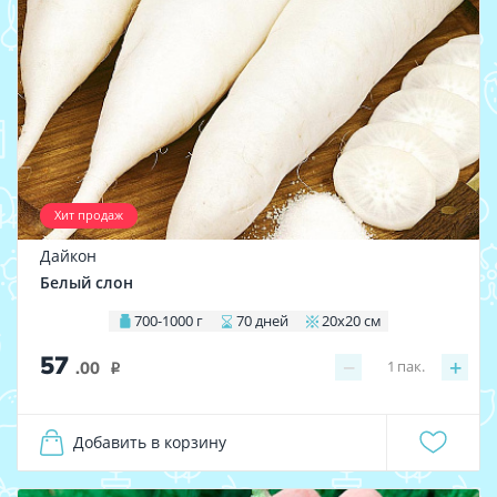
Хит продаж
Дайкон
Белый слон
700-1000 г
70 дней
20х20 см
57
−
+
1
пак.
.00
i
Добавить в корзину