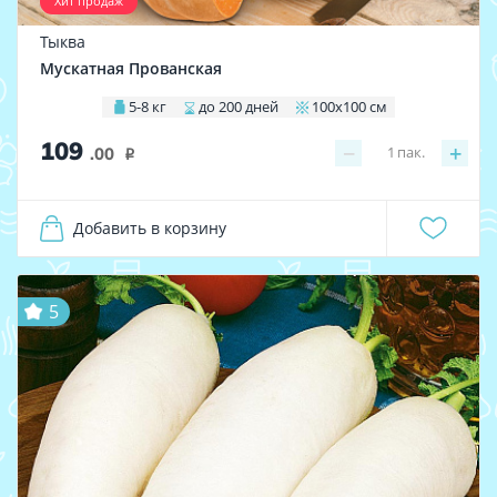
Хит продаж
Тыква
Мускатная Прованская
5-8 кг
до 200 дней
100х100 см
109
−
+
1
пак.
.00
i
Добавить в корзину
5