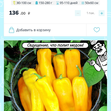
80-100 см
150-280 г
95-110 дней
50х60 см
136
−
+
1
пак.
.00
i
Добавить в корзину
Ощущение, что полит медом!