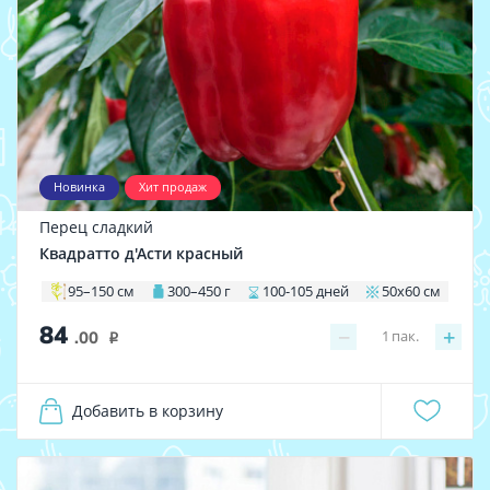
Новинка
Хит продаж
Перец сладкий
Квадратто д'Асти красный
95–150 см
300–450 г
100-105 дней
50х60 см
84
−
+
1
пак.
.00
i
Добавить в корзину