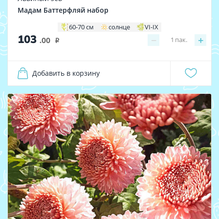
Мадам Баттерфляй набор
60-70 см
солнце
VI-IX
103
−
+
1
пак.
.00
i
Добавить в корзину