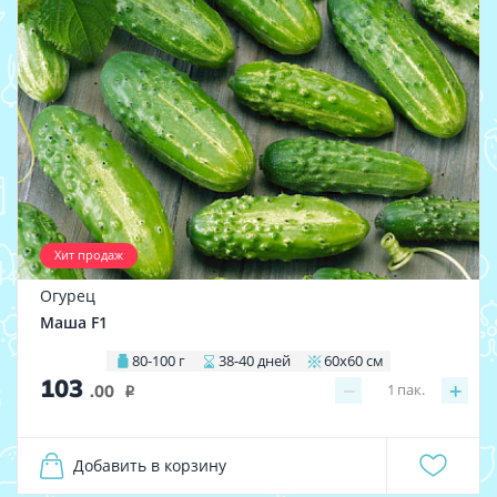
Хит продаж
Огурец
Маша F1
80-100 г
38-40 дней
60х60 см
103
−
+
1
пак.
.00
i
Добавить в корзину