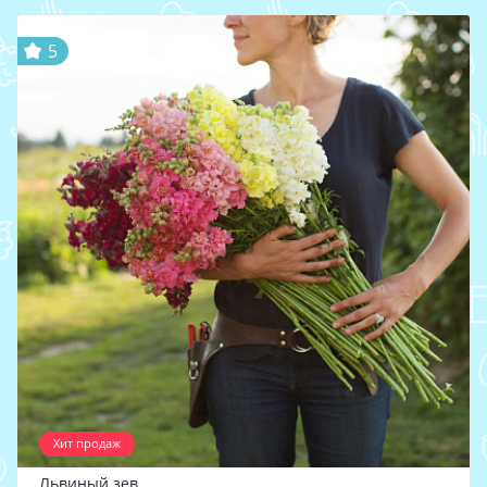
5
Хит продаж
Львиный зев