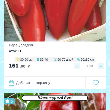
Перец сладкий
Атос F1
80-90 см
35-40 г
60-70 дней
50x30 см
161
−
+
1
шт
.00
i
Добавить в корзину
Шоколадный бум!
5