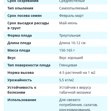
Срок созревания
Среднеспелый
Тип опыления
Самоопыляемый
Срок посева семян
Февраль-март
Срок высадки рассады
Май-июнь
в грунт
Форма плода
Треугольная
Длина плода
Длина 10-12 см
Масса плода
150-165 г
Вкус
Вкус хороший
Тип поверхности плода
Глянцевая
Норма высева
4-5 растений на 1 м2
Урожайность
5,5 кг/м2
Устойчивость к
Устойчив к вирусу
болезням
табачной мозаики
Использование
Для свежего
потребления, салатов,
консервирования,