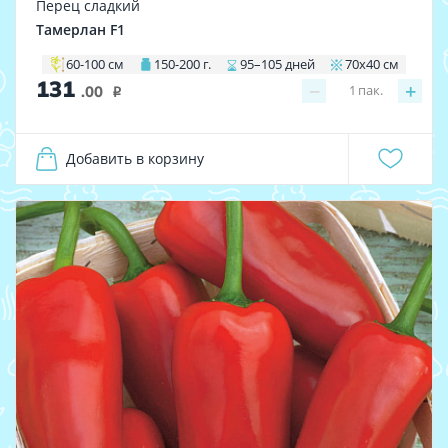
Перец сладкий
Тамерлан F1
60-100 см
150-200 г.
95–105 дней
70х40 см
131
−
+
1
пак.
.00
i
Добавить в корзину