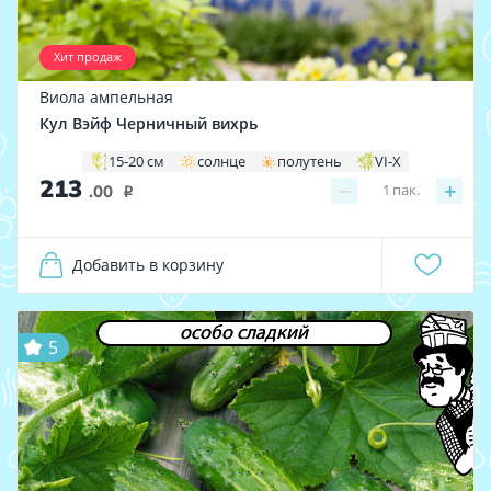
Хит продаж
Виола ампельная
Кул Вэйф Черничный вихрь
15-20 см
солнце
полутень
VI-X
213
−
+
1
пак.
.00
i
Добавить в корзину
особо сладкий
5