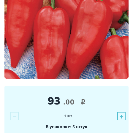
93
.00
i
−
+
1
шт
В упаковке: 5 штук