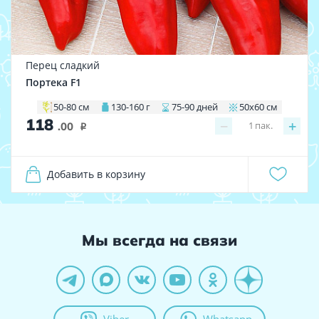
Перец сладкий
Портека F1
50-80 см
130-160 г
75-90 дней
50х60 см
118
−
+
1
пак.
.00
i
Добавить в корзину
Мы всегда на связи