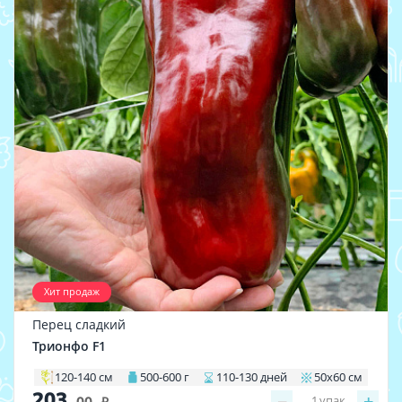
Хит продаж
Перец сладкий
Трионфо F1
120-140 см
500-600 г
110-130 дней
50х60 см
203
−
+
1
упак
.00