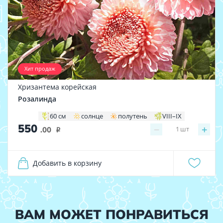
Хит продаж
Хризантема корейская
Розалинда
60 см
солнце
полутень
VIII–IX
550
−
+
1
шт
.00
i
Добавить в корзину
ВАМ МОЖЕТ ПОНРАВИТЬСЯ