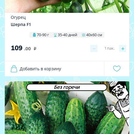
Огурец
Шерпа F1
70-90 г
35-40 дней
40х60 см
109
−
+
1
пак.
.00
i
Добавить в корзину
Без горечи