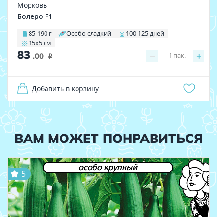
Морковь
Болеро F1
85-190 г
Особо сладкий
100-125 дней
15х5 см
83
−
+
1
пак.
.00
i
Добавить в корзину
ВАМ МОЖЕТ ПОНРАВИТЬСЯ
особо крупный
5