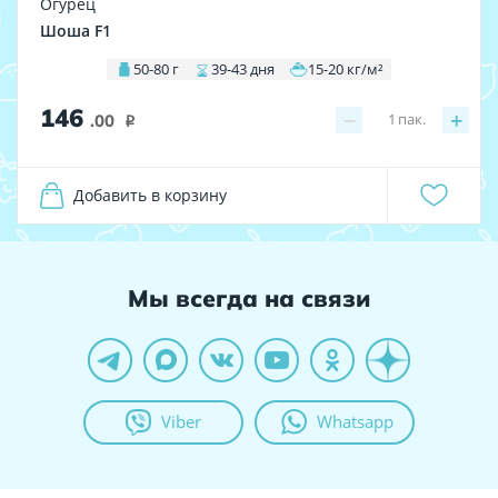
Огурец
Шоша F1
50-80 г
39-43 дня
15-20 кг/м²
146
−
+
1
пак.
.00
i
Добавить в корзину
Мы всегда на связи
Viber
Whatsapp