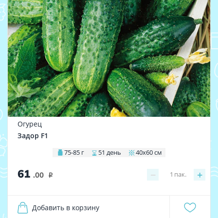
Огурец
Задор F1
75-85 г
51 день
40х60 см
61
−
+
1
пак.
.00
i
Добавить в корзину