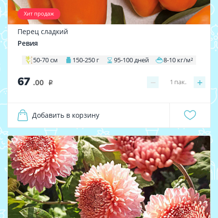
Хит продаж
Перец сладкий
Ревия
50-70 см
150-250 г
95-100 дней
8-10 кг/м²
67
−
+
1
пак.
.00
i
Добавить в корзину