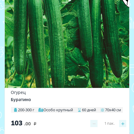
Огурец
Буратино
200-300 г
Особо крупный
60 дней
70х40 см
103
−
+
1
пак.
.00
i