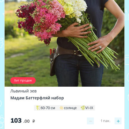
Хит продаж
Львиный зев
Мадам Баттерфляй набор
60-70 см
солнце
VI-IX
103
−
+
1
пак.
.00
i