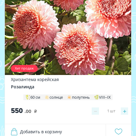
Хит продаж
Хризантема корейская
Розалинда
60 см
солнце
полутень
VIII–IX
550
−
+
1
шт
.00
i
Добавить в корзину