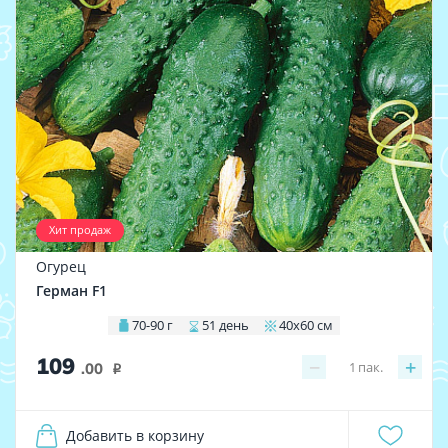
Хит продаж
Огурец
Герман F1
70-90 г
51 день
40х60 см
109
−
+
1
пак.
.00
i
Добавить в корзину