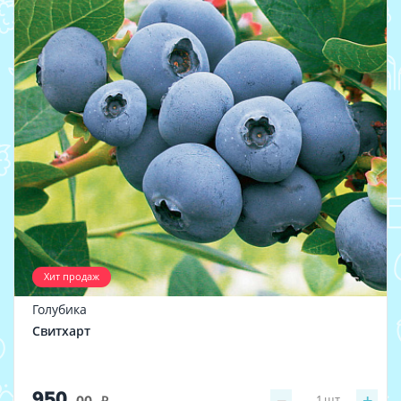
Хит продаж
Голубика
Свитхарт
950
−
+
1
шт
.00