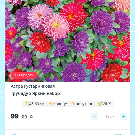
Хит продаж
Астра кустарниковая
Трубадур Яркий набор
45-60 см
солнце
полутень
VII-X
99
−
+
1
пак.
.00
i