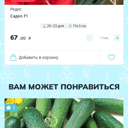
Редис
Садко F1
20−23 дня
15x3 см
67
−
+
1
пак.
.00
i
Добавить в корзину
ВАМ МОЖЕТ ПОНРАВИТЬСЯ
5