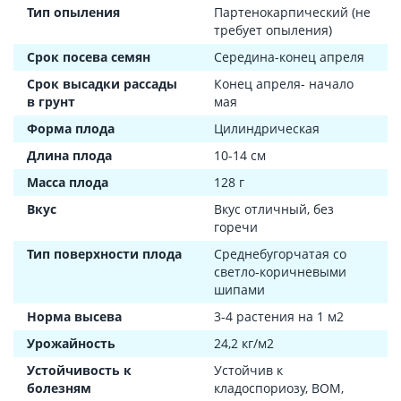
Тип опыления
Партенокарпический (не
требует опыления)
Срок посева семян
Середина-конец апреля
Срок высадки рассады
Конец апреля- начало
в грунт
мая
Форма плода
Цилиндрическая
Длина плода
10-14 см
Масса плода
128 г
Вкус
Вкус отличный, без
горечи
Тип поверхности плода
Среднебугорчатая со
светло-коричневыми
шипами
Норма высева
3-4 растения на 1 м2
Урожайность
24,2 кг/м2
Устойчивость к
Устойчив к
болезням
кладоспориозу, ВОМ,