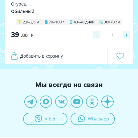
Огурец
Обильный
2,0–2,5 м
70–100 г
43–48 дней
30×70 см
39
−
+
1
.00
i
Добавить в корзину
Мы всегда на связи
Viber
Whatsapp