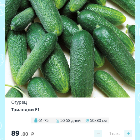
Огурец
Трилоджи F1
61-75 г
50-58 дней
50х30 см
89
−
+
1
пак.
.00
i