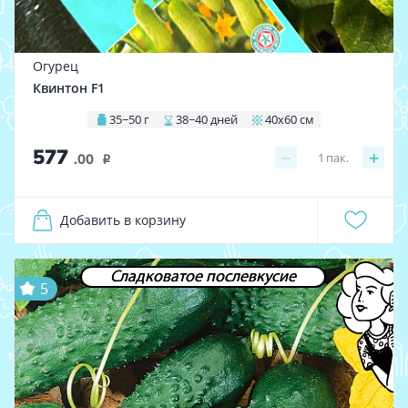
Огурец
Квинтон F1
35−50 г
38−40 дней
40х60 см
577
−
+
1
пак.
.00
i
Добавить в корзину
Сладковатое послевкусие
5