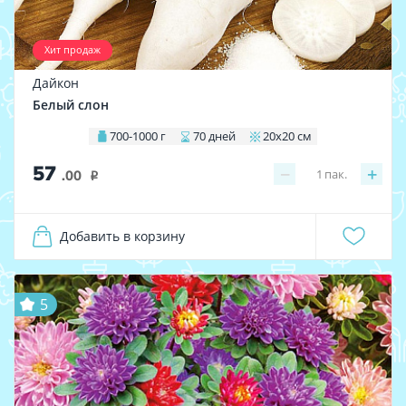
Хит продаж
Дайкон
Белый слон
700-1000 г
70 дней
20х20 см
57
−
+
1
пак.
.00
i
Добавить в корзину
5