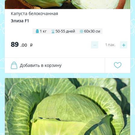
Капуста белокочанная
Элиза F1
1 кг
50-55 дней
60х30 см
89
−
+
1
пак.
.00
i
Добавить в корзину