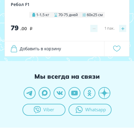
Ребол F1
1-1,5 кг
70-75 дней
60х25 см
79
−
+
1
пак.
.00
i
Добавить в корзину
Мы всегда на связи
Viber
Whatsapp