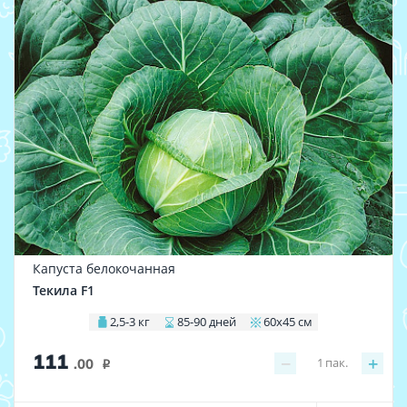
Капуста белокочанная
Текила F1
2,5-3 кг
85-90 дней
60х45 см
111
−
+
1
пак.
.00
i