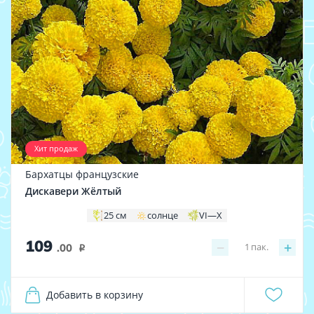
Хит продаж
Бархатцы французские
Дискавери Жёлтый
25 см
солнце
VI—X
109
−
+
1
пак.
.00
i
Добавить в корзину