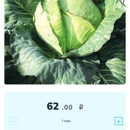
62
.00
i
−
+
1
пак.