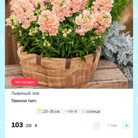
Хит продаж
Львиный зев
Твинни пич
25–30 см
VI–X
солнце
103
−
+
1
пак.
.00
i