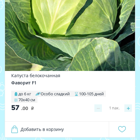
Капуста белокочанная
Фаворит F1
до 6 кг
Особо сладкий
100-105 дней
70х40 см
57
−
+
1
пак.
.00
i
Добавить в корзину