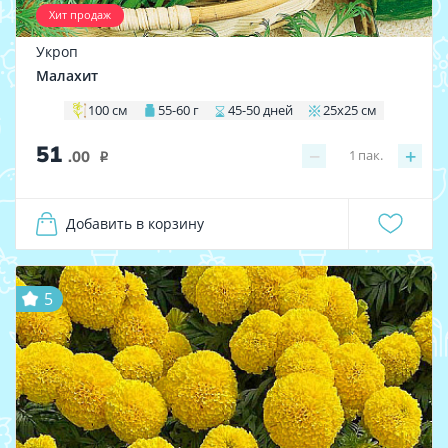
Хит продаж
Укроп
Малахит
100 см
55-60 г
45-50 дней
25х25 см
51
−
+
1
пак.
.00
i
Добавить в корзину
5