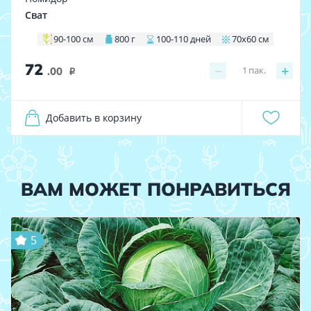
Сват
90-100 см
800 г
100-110 дней
70х60 см
72
−
+
1
пак.
.00
i
Добавить в корзину
ВАМ МОЖЕТ ПОНРАВИТЬСЯ
5