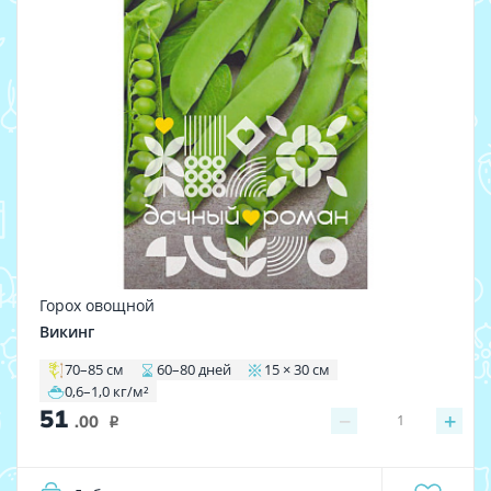
Горох овощной
Викинг
70–85 см
60–80 дней
15 × 30 см
0,6–1,0 кг/м²
51
−
+
1
.00
i