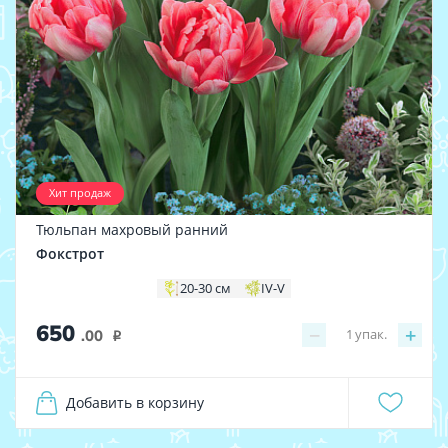
Хит продаж
Тюльпан махровый ранний
Фокстрот
20-30 см
IV-V
650
−
+
1
упак.
.00
i
Добавить в корзину