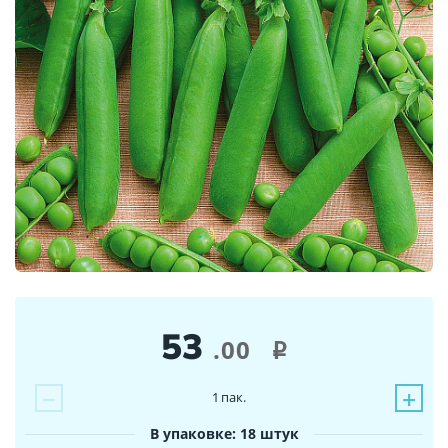
53
.00
i
−
+
1
пак.
В упаковке: 18 штук