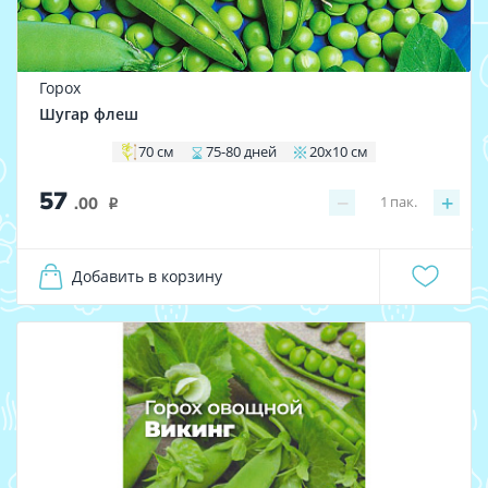
Горох
Шугар флеш
70 см
75-80 дней
20х10 см
57
−
+
1
пак.
.00
i
Добавить в корзину