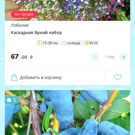
Хит продаж
Лобелия
Каскадная Яркий набор
15-30 см
солнце
VI-IX
67
−
+
1
пак.
.00
i
Добавить в корзину
5