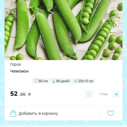
Горох
Чемпион
80 см
80 дней
20х10 см
52
−
+
1
пак.
.00
i
Добавить в корзину