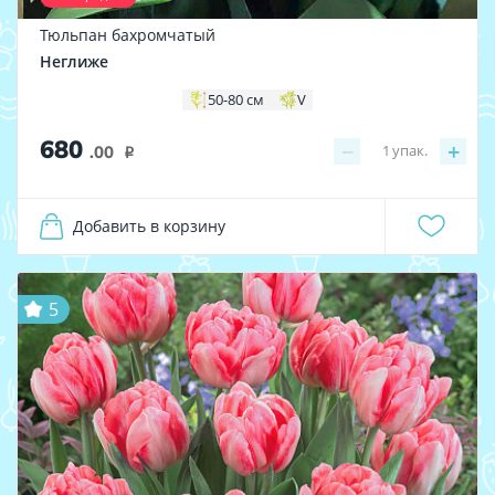
Тюльпан бахромчатый
Неглиже
50-80 см
V
680
−
+
1
упак.
.00
i
Добавить в корзину
5