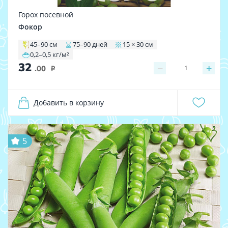
Горох посевной
Фокор
45–90 см
75–90 дней
15 × 30 см
0,2–0,5 кг/м²
32
−
+
1
.00
i
Добавить в корзину
5