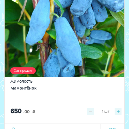
Хит продаж
Жимолость
Мамонтёнок
650
−
+
1
шт
.00
i