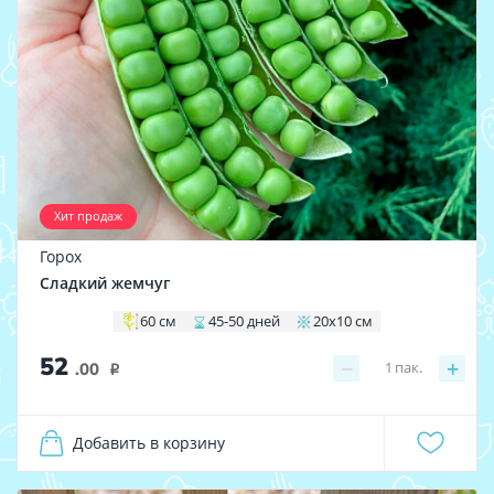
Хит продаж
Горох
Сладкий жемчуг
60 см
45-50 дней
20х10 см
52
−
+
1
пак.
.00
i
Добавить в корзину