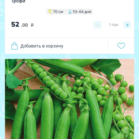
Трофи
70 см
53–64 дня
52
−
+
1
пак
.00
i
Добавить в корзину