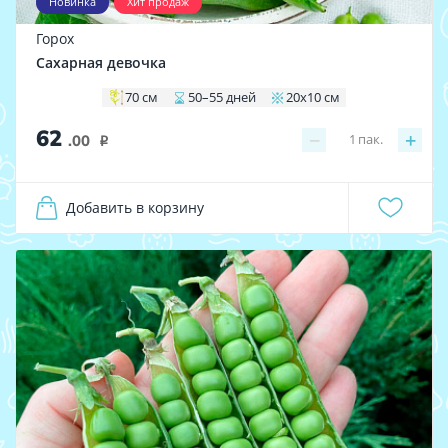
Новинка
Хит продаж
Горох
Сахарная девочка
70 см
50–55 дней
20х10 см
62
−
+
1
пак.
.00
i
Добавить в корзину