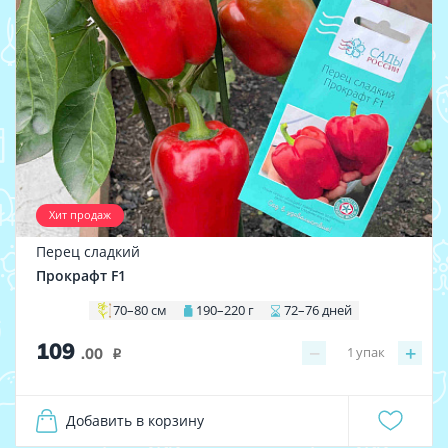
Хит продаж
Перец сладкий
Прокрафт F1
70–80 см
190–220 г
72–76 дней
109
−
+
1
упак
.00
i
Добавить в корзину