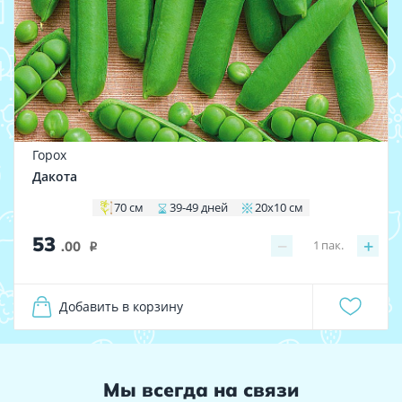
Горох
Дакота
70 см
39-49 дней
20х10 см
53
−
+
1
пак.
.00
i
Добавить в корзину
Мы всегда на связи