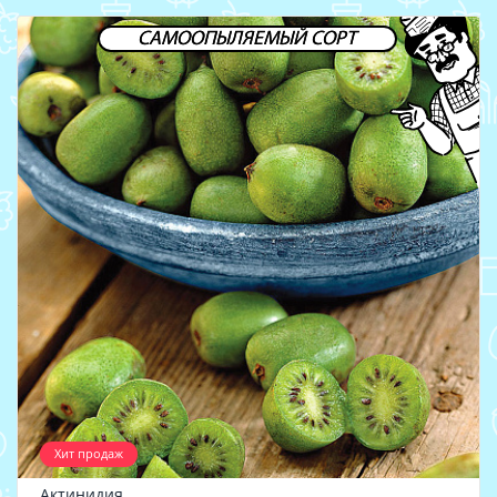
САМООПЫЛЯЕМЫЙ СОРТ
Хит продаж
Актинидия