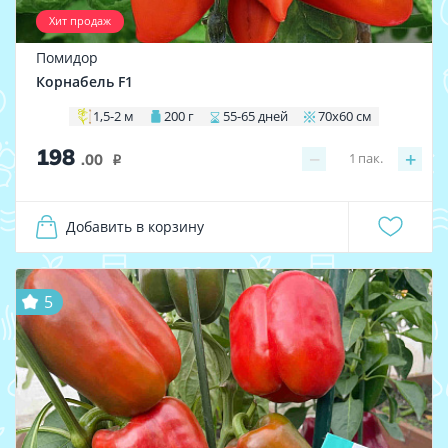
Хит продаж
Помидор
Корнабель F1
1,5-2 м
200 г
55-65 дней
70х60 см
198
−
+
1
пак.
.00
i
Добавить в корзину
5