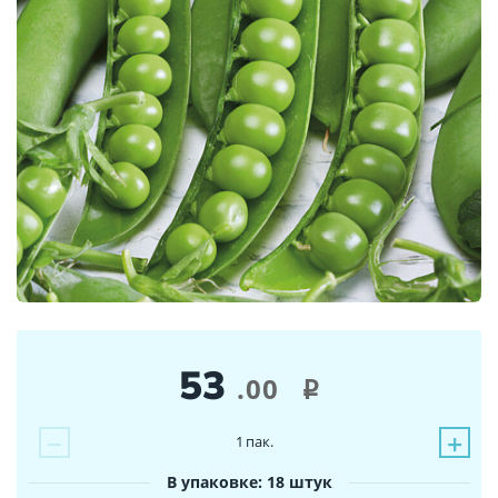
53
.00
i
−
+
1
пак.
В упаковке: 18 штук