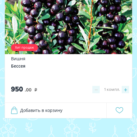
Хит продаж
Вишня
Бессея
950
−
+
1
компл.
.00
i
Добавить в корзину