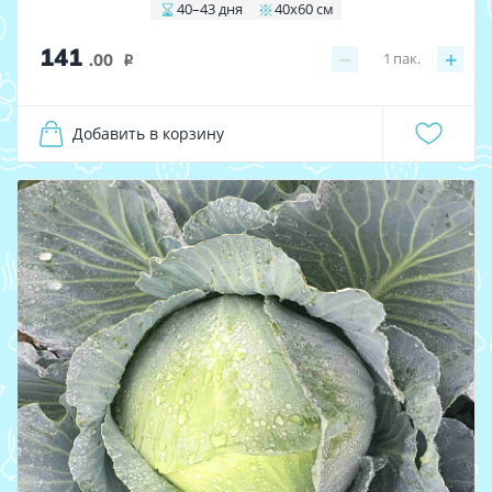
40–43 дня
40x60 см
141
−
+
1
пак.
.00
i
Добавить в корзину