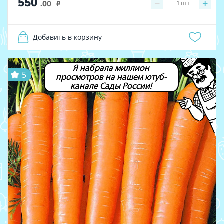
550
−
+
1
шт
.00
i
Добавить в корзину
Я набрала миллион
5
просмотров на нашем ютуб-
канале Сады России!