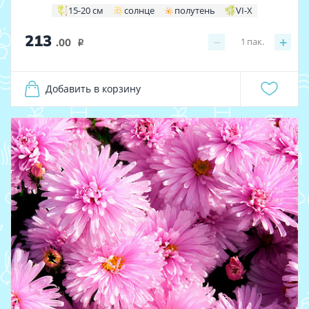
15-20 см
солнце
полутень
VI-X
213
−
+
1
пак.
.00
i
Добавить в корзину