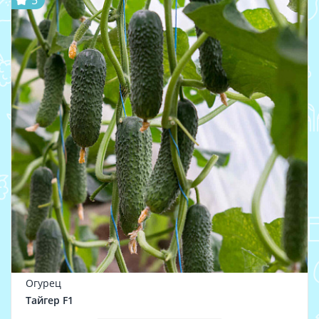
5
Огурец
Тайгер F1