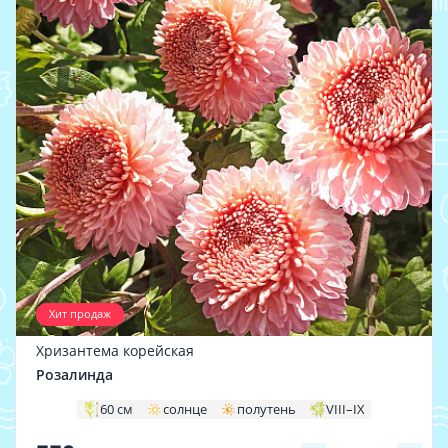
Хит продаж
Хризантема корейская
Розалинда
60 см
солнце
полутень
VIII–IX