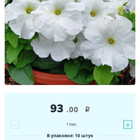
93
.00
i
−
+
1
пак.
В упаковке: 10 штук