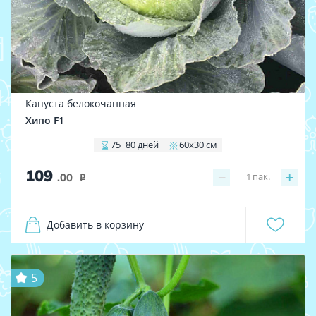
Капуста белокочанная
Хипо F1
75−80 дней
60х30 см
109
−
+
1
пак.
.00
i
Добавить в корзину
5