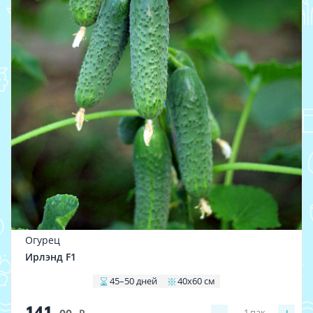
Огурец
Ирлэнд F1
45–50 дней
40x60 см
141
1
пак.