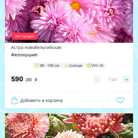
Хит продаж
Астра новобельгийская
Феллоушип
90 - 100 см
солнце
VIII–IX
590
−
+
1
шт
.00
i
Добавить в корзину