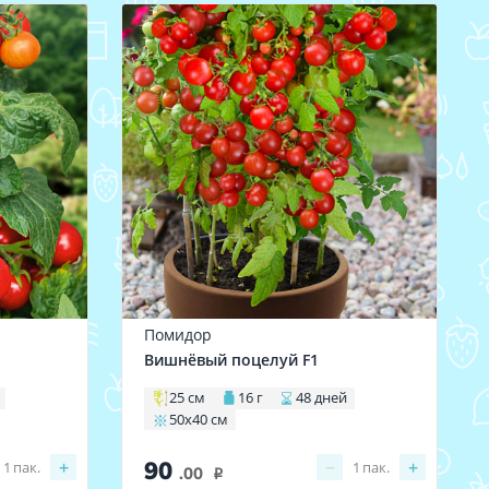
Помидор
Вишнёвый поцелуй F1
25 см
16 г
48 дней
50х40 см
90
+
−
+
1
пак.
1
пак.
.00
i