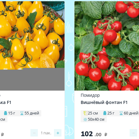
р
Помидор
ка F1
Вишнёвый фонтан F1
15 г
55 дней
25 см
25 г
60 дней
 см
50х40 см
102
−
+
−
1
пак.
.00
i
i