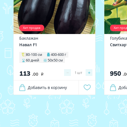
Хит продаж
Хит про
Баклажан
Голубик
Навал F1
Свитхар
80-100 см
400-600 г
60 дней
50х50 см
113
950
−
+
1
шт
.00
.0
i
Добавить в корзину
Доб