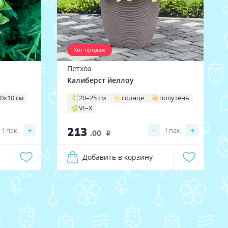
Хит продаж
Петхоа
Калиберст йеллоу
0х10 см
20–25 см
солнце
полутень
VI–X
213
+
−
+
1
пак.
1
пак.
.00
i
Добавить в корзину