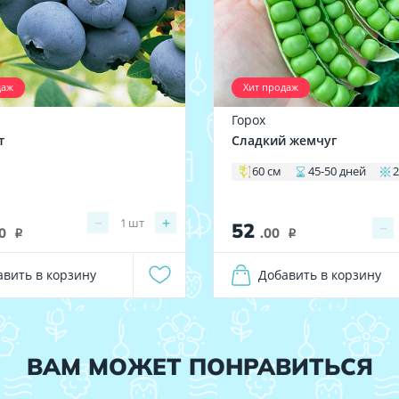
даж
Хит продаж
а
Горох
т
Сладкий жемчуг
60 см
45-50 дней
2
−
+
1
шт
52
−
0
.00
i
i
авить в корзину
Добавить в корзину
ВАМ МОЖЕТ ПОНРАВИТЬСЯ