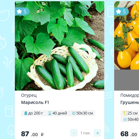
5
5
Огурец
Помидо
Марисоль F1
Грушень
до 200 г
40 дней
50х30 см
25 см
50х40
87
68
−
+
1
пак.
.00
.00
i