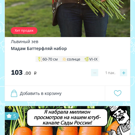
Хит продаж
Львиный зев
Мадам Баттерфляй набор
60-70 см
солнце
VI-IX
103
−
+
1
пак.
.00
i
Добавить в корзину
Я набрала миллион
5
просмотров на нашем ютуб-
канале Сады России!