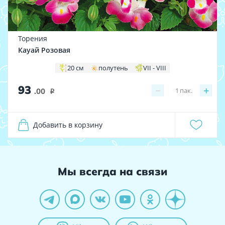
Торения
Кауай Розовая
20 см
полутень
VII - VIII
93
−
+
1
пак.
.00
i
Добавить в корзину
Мы всегда на связи