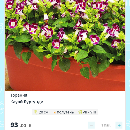
Торения
Кауай Бургунди
20 см
полутень
VII - VIII
93
−
+
1
пак.
.00
i