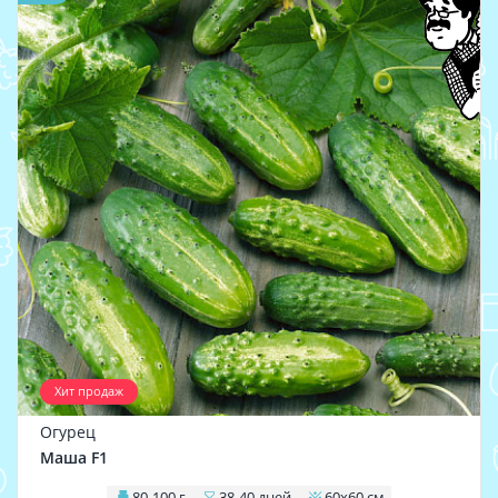
Хит продаж
Огурец
Маша F1
80-100 г
38-40 дней
60х60 см