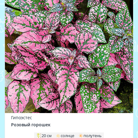
Гипоэстес
Розовый горошек
20 см
солнце
полутень