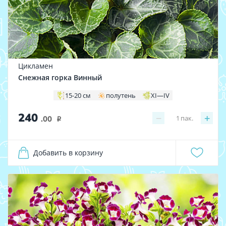
Цикламен
Снежная горка Винный
15-20 см
полутень
XI—IV
240
−
+
1
пак.
.00
i
Добавить в корзину