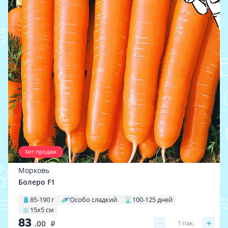
Хит продаж
Морковь
Болеро F1
85-190 г
Особо сладкий
100-125 дней
15х5 см
83
−
+
1
пак.
.00
i