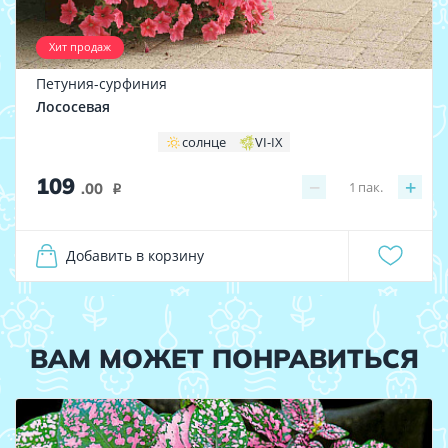
Хит продаж
Петуния-сурфиния
Лососевая
солнце
VI-IX
109
−
+
1
пак.
.00
i
Добавить в корзину
ВАМ МОЖЕТ ПОНРАВИТЬСЯ