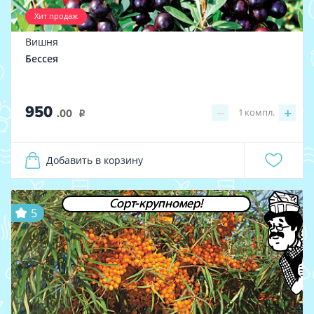
Хит продаж
Вишня
Бессея
950
−
+
1
компл.
.00
i
Добавить в корзину
Сорт-крупномер!
5