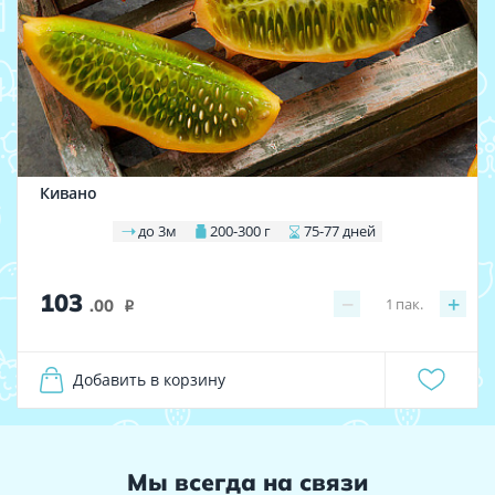
Кивано
до 3м
200-300 г
75-77 дней
103
−
+
1
пак.
.00
i
Добавить в корзину
Мы всегда на связи