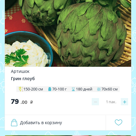
Артишок
Грин глоуб
150-200 см
70-100 г
180 дней
70x60 см
79
−
+
1
пак.
.00
i
Добавить в корзину