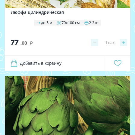
Люффа цилиндрическая
до 5 м
70х100 см
2-3 кг
77
−
+
1
пак.
.00
i
Добавить в корзину