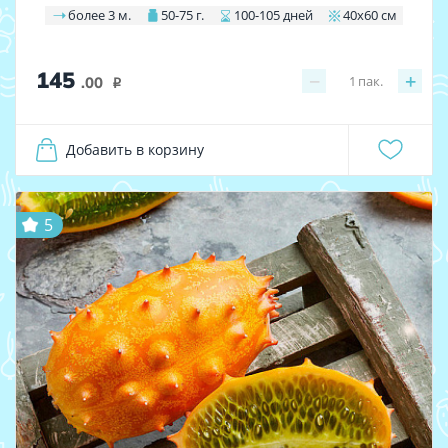
более 3 м.
50-75 г.
100-105 дней
40х60 см
145
−
+
1
пак.
.00
i
Добавить в корзину
5