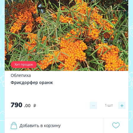
Хит продаж
Облепиха
Фрисдорфер оранж
790
−
+
1
шт
.00
i
Добавить в корзину