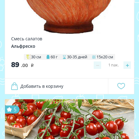
Смесь салатов
Альфреско
30 см
60 г
30-35 дней
15х20 см
89
−
+
1
пак.
.00
i
Добавить в корзину
5