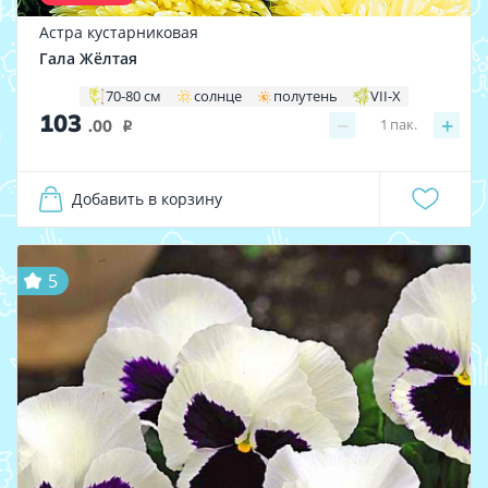
Астра кустарниковая
Гала Жёлтая
70-80 см
солнце
полутень
VII-X
103
−
+
1
пак.
.00
i
Добавить в корзину
5