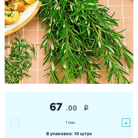
67
.00
i
−
+
1
пак.
В упаковке: 10 штук