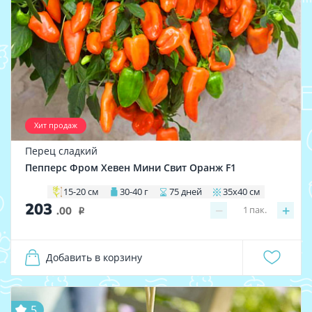
Хит продаж
Перец сладкий
Пепперс Фром Хевен Мини Свит Оранж F1
15-20 см
30-40 г
75 дней
35x40 см
203
−
+
1
пак.
.00
i
Добавить в корзину
5