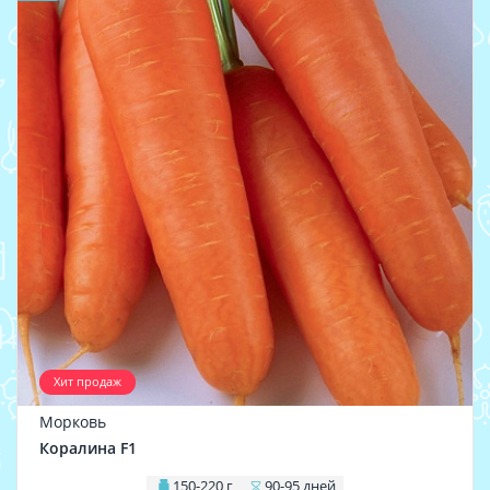
Хит продаж
Морковь
Коралина F1
150-220 г
90-95 дней