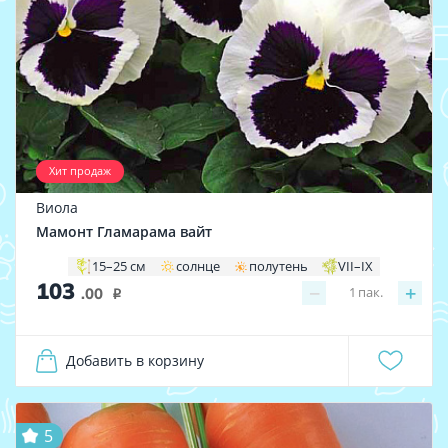
Хит продаж
Виола
Мамонт Гламарама вайт
15–25 см
солнце
полутень
VII–IX
103
−
+
1
пак.
.00
i
Добавить в корзину
5