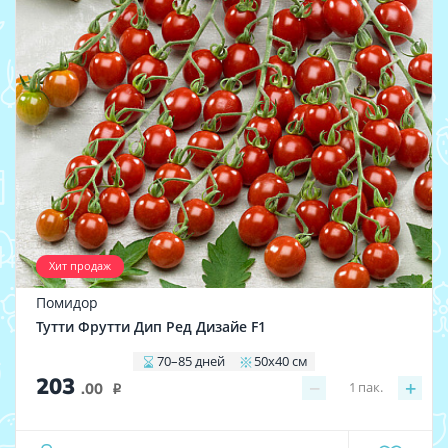
Хит продаж
Помидор
Тутти Фрутти Дип Ред Дизайе F1
70–85 дней
50х40 см
203
−
+
1
пак.
.00
i