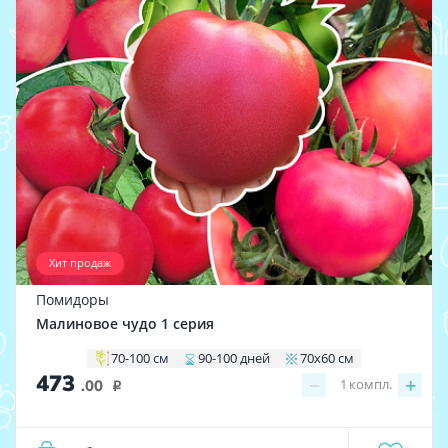
Хит продаж
Помидоры
Малиновое чудо 1 серия
70-100 см
90-100 дней
70х60 см
473
−
+
1
компл.
.00
i