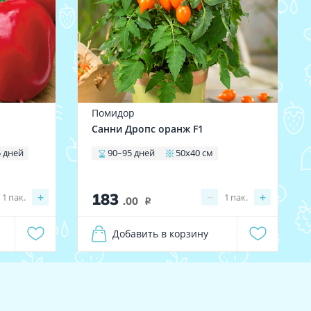
Помидор
Санни Дропс оранж F1
5 дней
90–95 дней
50х40 см
183
+
−
+
1
пак.
1
пак.
.00
i
Добавить в корзину