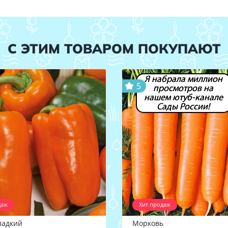
С ЭТИМ ТОВАРОМ ПОКУПАЮТ
Я набрала миллион
5
просмотров на
нашем ютуб-канале
Сады России!
даж
Хит продаж
ладкий
Морковь