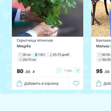
Скрытница японская
Баклажа
Мицуба
Малыш П
30 см
130 г
65-75 дней
40-50
20х10 см
50х30
80
95
−
+
1
пак.
.00
.00
i
Добавить в корзину
Доб