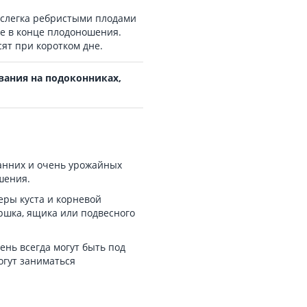
 слегка ребристыми плодами
же в конце плодоношения.
ят при коротком дне.
вания на подоконниках,
анних и очень урожайных
шения.
еры куста и корневой
ршка, ящика или подвесного
ень всегда могут быть под
огут заниматься