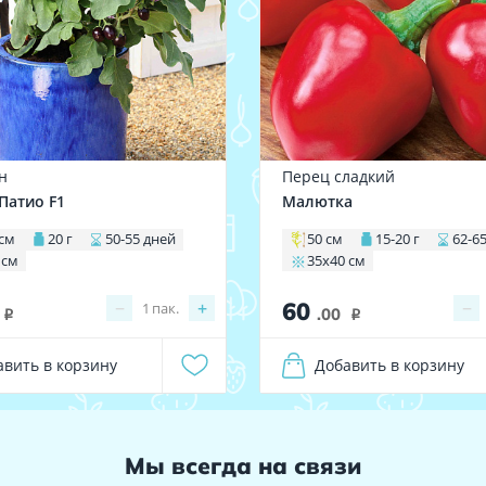
н
Перец сладкий
атио F1
Малютка
 см
20 г
50-55 дней
50 см
15-20 г
62-6
 см
35х40 см
60
−
+
−
1
пак.
.00
i
i
авить в корзину
Добавить в корзину
Мы всегда на связи