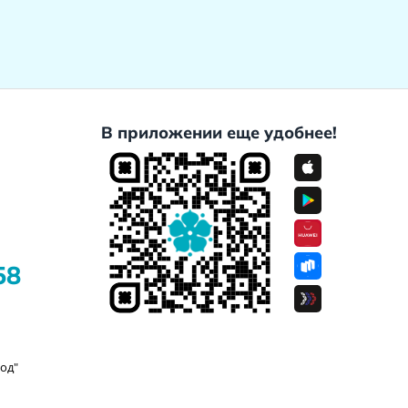
В приложении еще удобнее!
58
од"