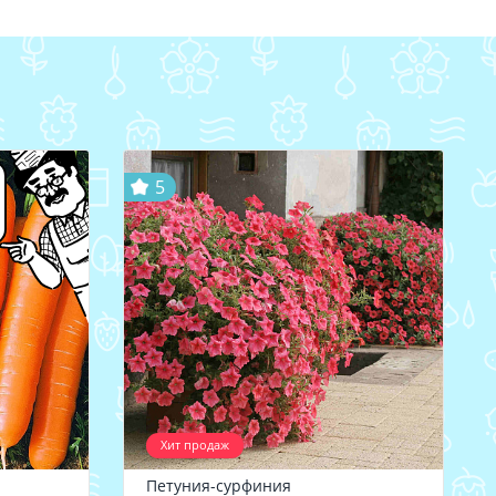
5
Хит продаж
Петуния-сурфиния