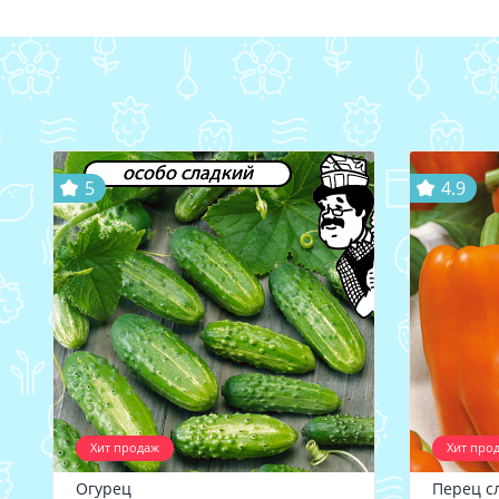
особо сладкий
5
4.9
Хит продаж
Хит про
Огурец
Перец с