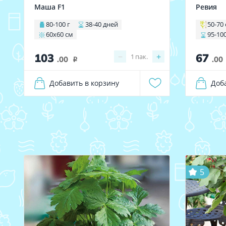
Маша F1
Ревия
80-100 г
38-40 дней
50-70
60х60 см
95-10
103
67
−
+
1
пак.
.00
.00
i
Добавить в корзину
Доб
5