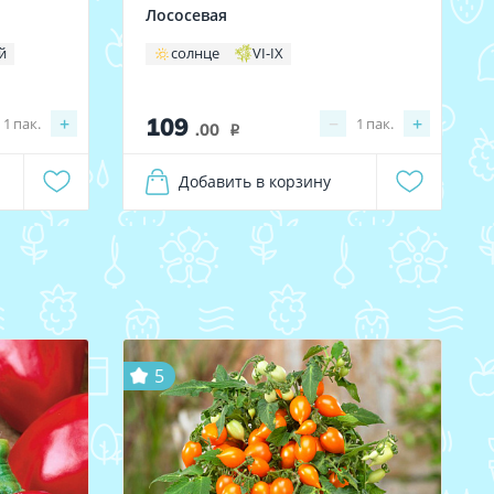
Лососевая
й
солнце
VI-IX
109
+
−
+
1
пак.
1
пак.
.00
i
Добавить в корзину
5