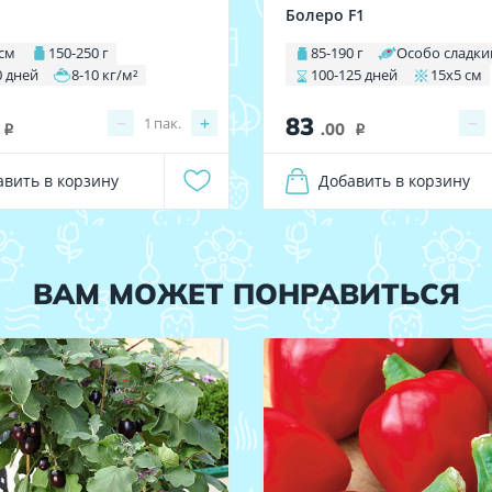
Болеро F1
 см
150-250 г
85-190 г
Особо сладки
0 дней
8-10 кг/м²
100-125 дней
15х5 см
83
−
+
−
1
пак.
.00
i
i
авить в корзину
Добавить в корзину
ВАМ МОЖЕТ ПОНРАВИТЬСЯ