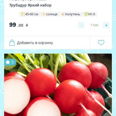
Трубадур Яркий набор
45-60 см
солнце
полутень
VII-X
99
−
+
1
пак.
.00
i
Добавить в корзину
5