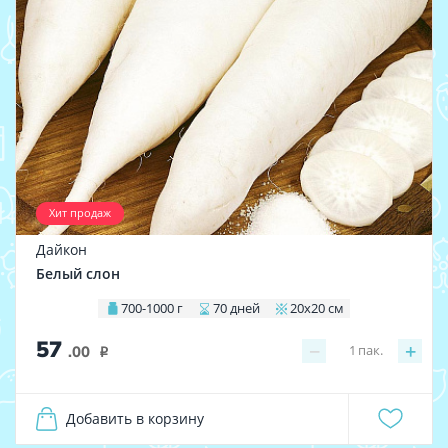
Хит продаж
Дайкон
Белый слон
700-1000 г
70 дней
20х20 см
57
−
+
1
пак.
.00
i
Добавить в корзину