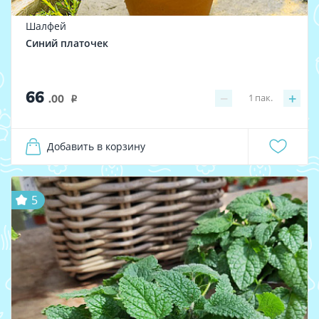
Шалфей
Синий платочек
66
−
+
1
пак.
.00
i
Добавить в корзину
5