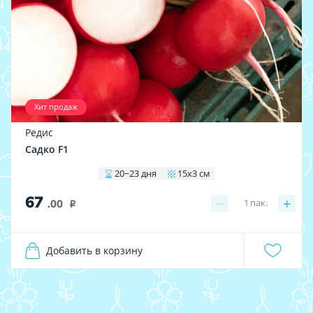
Хит продаж
Редис
Садко F1
20−23 дня
15x3 см
67
−
+
1
пак.
.00
i
Добавить в корзину