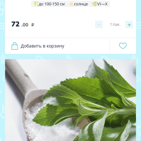
до 100-150 см
солнце
VI—X
72
−
+
1
пак.
.00
i
Добавить в корзину