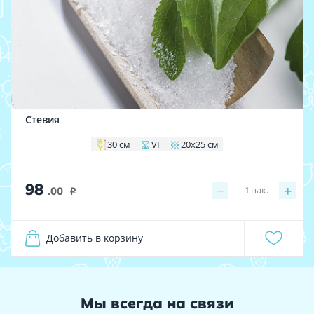
Стевия
30 см
VI
20х25 см
98
−
+
1
пак.
.00
i
Добавить в корзину
Мы всегда на связи