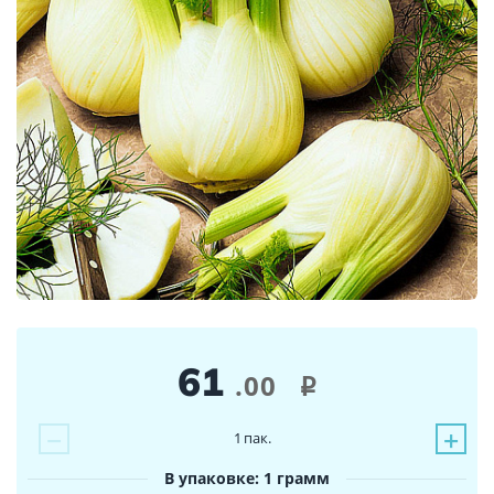
61
.00
i
−
+
1
пак.
В упаковке: 1 грамм