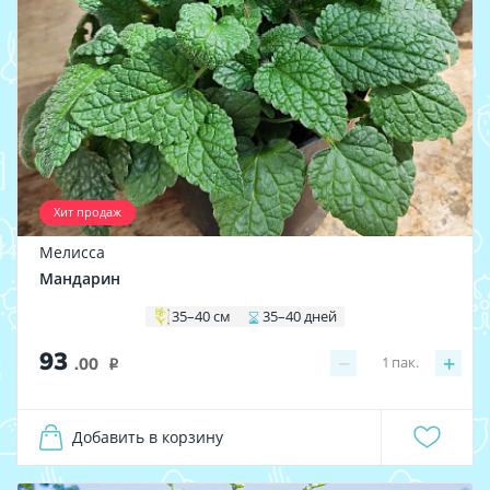
Хит продаж
Мелисса
Мандарин
35–40 см
35–40 дней
93
−
+
1
пак.
.00
i
Добавить в корзину