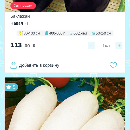
Хит продаж
Баклажан
Навал F1
80-100 см
400-600 г
60 дней
50х50 см
113
−
+
1
шт
.00
i
Добавить в корзину
5