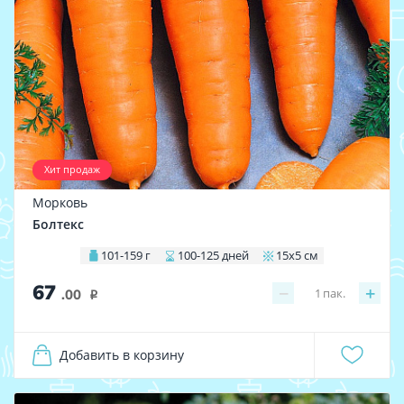
Хит продаж
Морковь
Болтекс
101-159 г
100-125 дней
15х5 см
67
−
+
1
пак.
.00
i
Добавить в корзину