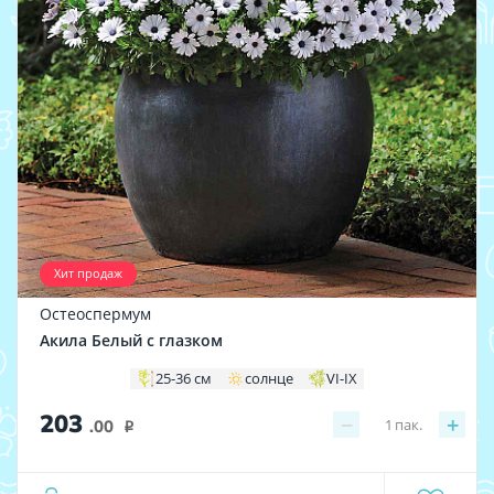
Хит продаж
Остеоспермум
Акила Белый с глазком
25-36 см
солнце
VI-IX
203
−
+
1
пак.
.00
i