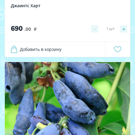
Джаинтс Харт
690
−
+
1
шт
.00
i
Добавить в корзину