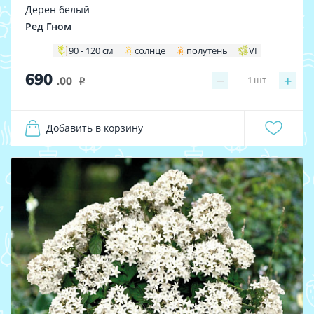
Дерен белый
Ред Гном
90 - 120 см
солнце
полутень
VI
690
−
+
1
шт
.00
i
Добавить в корзину