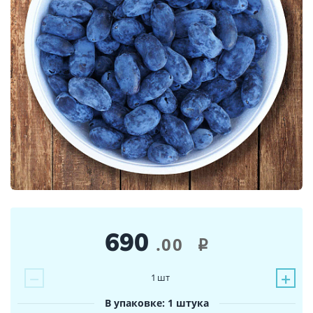
690
.00
i
−
+
1
шт
В упаковке: 1 штука