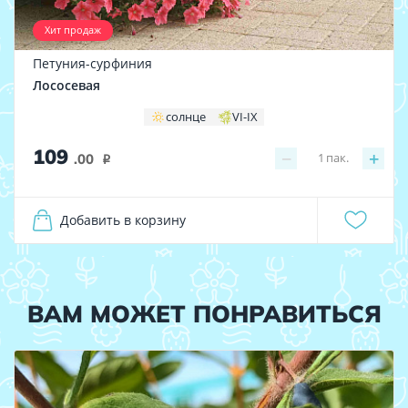
Хит продаж
Петуния-сурфиния
Лососевая
солнце
VI-IX
109
−
+
1
пак.
.00
i
Добавить в корзину
ВАМ МОЖЕТ ПОНРАВИТЬСЯ