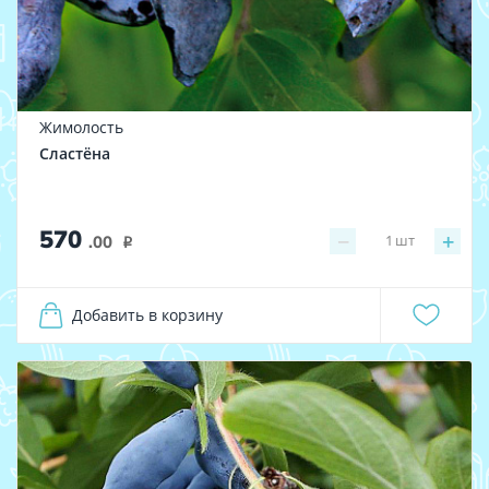
Жимолость
Сластёна
570
−
+
1
шт
.00
i
Добавить в корзину