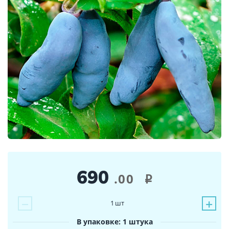
690
.00
i
−
+
1
шт
В упаковке: 1 штука