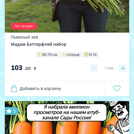
Хит продаж
Львиный зев
Мадам Баттерфляй набор
60-70 см
солнце
VI-IX
103
−
+
1
пак.
.00
i
Добавить в корзину
Я набрала миллион
5
просмотров на нашем ютуб-
канале Сады России!