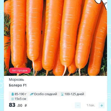
Хит продаж
Морковь
Болеро F1
85-190 г
Особо сладкий
100-125 дней
15х5 см
83
−
+
1
пак.
.00
i