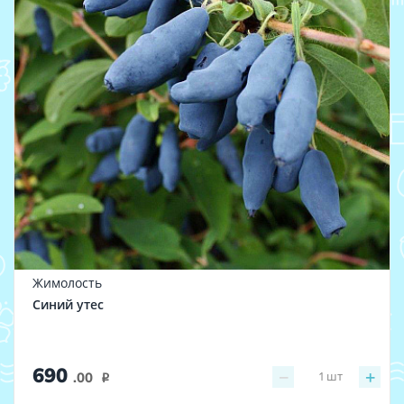
Жимолость
Синий утес
690
−
+
1
шт
.00
i