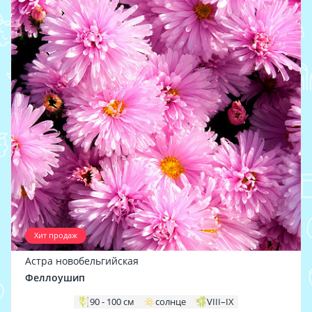
Хит продаж
Астра новобельгийская
Феллоушип
90 - 100 см
солнце
VIII–IX