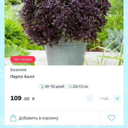
Хит продаж
Базилик
Перпл болл
40−50 дней
20х10 см
109
−
+
1
пак.
.00
i
Добавить в корзину