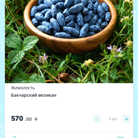
Жимолость
Бакчарский великан
570
−
+
1
шт
.00
i