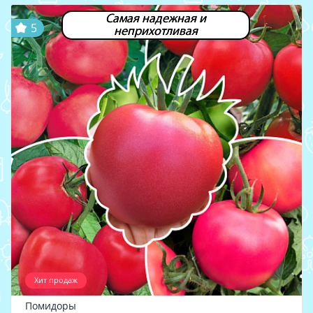
Самая надежная и
5
неприхотливая
Хит продаж
Помидоры