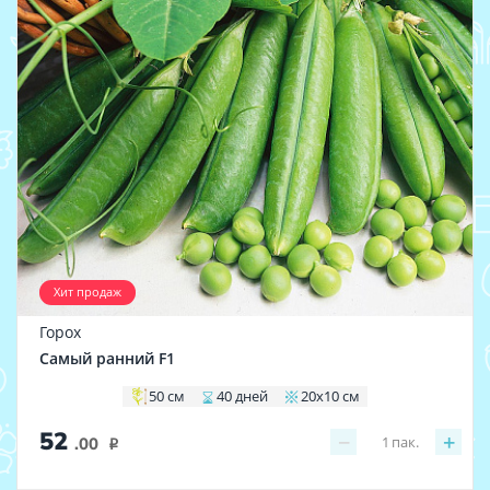
Хит продаж
Горох
Самый ранний F1
50 см
40 дней
20х10 см
52
−
+
1
пак.
.00
i