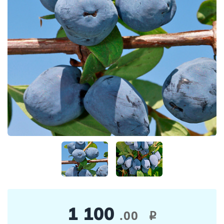
1 100
.00
i