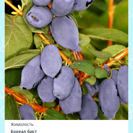
Жимолость
Бореал бист