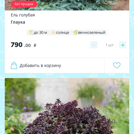
Хит продаж
Ель голубая
Глаука
до 30 м
солнце
вечнозеленый
790
−
+
1
шт
.00
i
Добавить в корзину