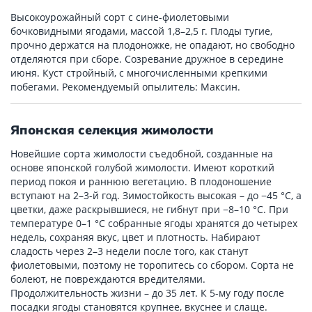
Высокоурожайный сорт с сине-фиолетовыми
бочковидными ягодами, массой 1,8–2,5 г. Плоды тугие,
прочно держатся на плодоножке, не опадают, но свободно
отделяются при сборе. Созревание дружное в середине
июня. Куст стройный, с многочисленными крепкими
побегами. Рекомендуемый опылитель: Максин.
Японская селекция жимолости
Новейшие сорта жимолости съедобной, созданные на
основе японской голубой жимолости. Имеют короткий
период покоя и раннюю вегетацию. В плодоношение
вступают на 2–3-й год. Зимостойкость высокая – до −45 °C, а
цветки, даже раскрывшиеся, не гибнут при −8–10 °C. При
температуре 0–1 °C собранные ягоды хранятся до четырех
недель, сохраняя вкус, цвет и плотность. Набирают
сладость через 2–3 недели после того, как станут
фиолетовыми, поэтому не торопитесь со сбором. Сорта не
болеют, не повреждаются вредителями.
Продолжительность жизни – до 35 лет. К 5-му году после
посадки ягоды становятся крупнее, вкуснее и слаще.