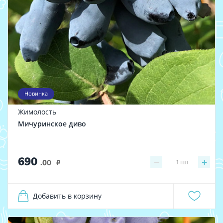
Новинка
Жимолость
Мичуринское диво
690
−
+
1
шт
.00
i
Добавить в корзину