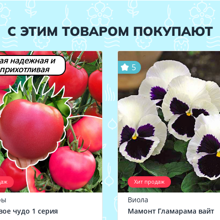
С ЭТИМ ТОВАРОМ ПОКУПАЮТ
ая надежная и
5
прихотливая
даж
Хит продаж
ры
Виола
ое чудо 1 серия
Мамонт Гламарама вайт