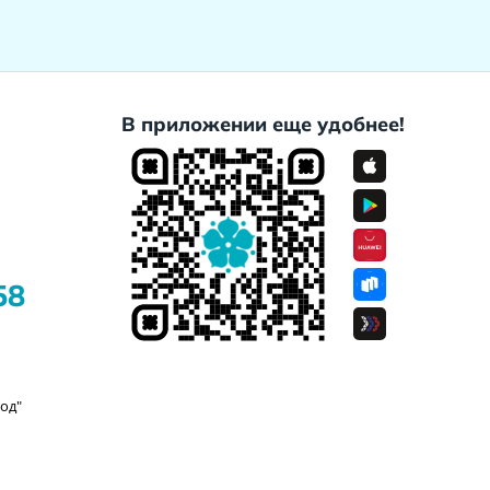
В приложении еще удобнее!
58
од"