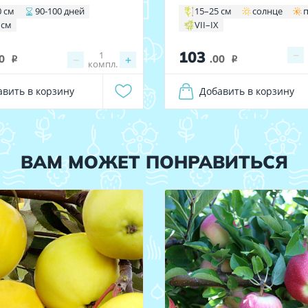
0 см
90-100 дней
15–25 см
солнце
 см
VII–IX
103
−
1
0
−
+
.00
i
i
компл.
авить в корзину
Добавить в корзину
ВАМ МОЖЕТ ПОНРАВИТЬСЯ