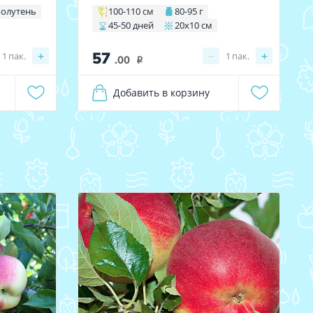
полутень
100-110 см
80-95 г
45-50 дней
20х10 см
57
+
−
+
1
пак.
1
пак.
.00
i
Добавить в корзину