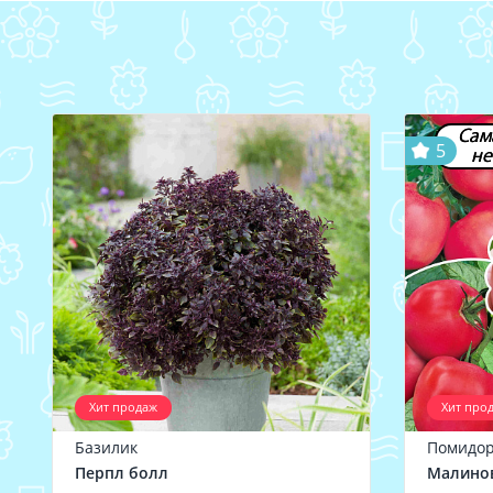
Сам
5
не
Хит продаж
Хит про
Базилик
Помидо
Перпл болл
Малинов