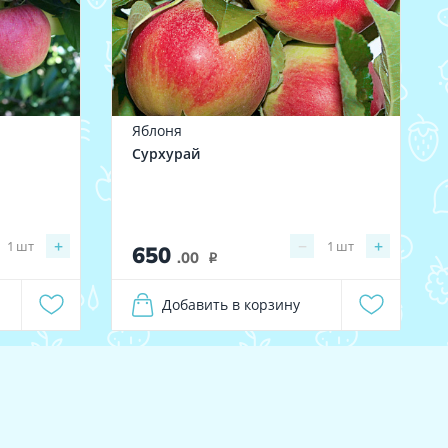
Яблоня
Сурхурай
+
−
+
1
шт
1
шт
650
.00
i
Добавить в корзину