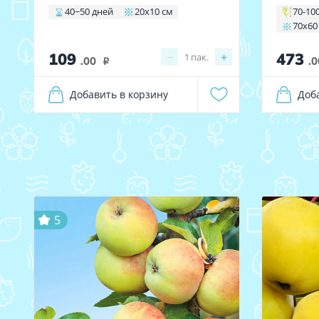
40−50 дней
20х10 см
70-10
70х60
109
473
−
+
1
пак.
.00
.0
i
Добавить в корзину
Доб
5