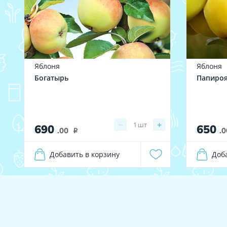
Яблоня
Яблоня
Богатырь
Папиро
−
+
1
шт
690
650
.00
.0
i
Добавить в корзину
Доб