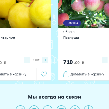
Новинка
Яблоня
янтарное
Павлуша
−
+
−
1
шт
710
0
.00
i
i
авить в корзину
Добавить в корзину
Мы всегда на связи