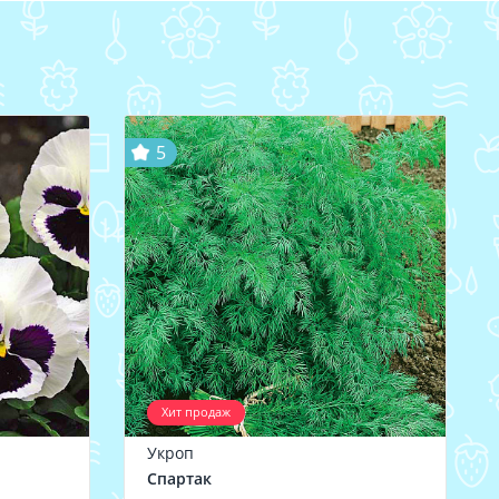
5
Хит продаж
Укроп
Спартак