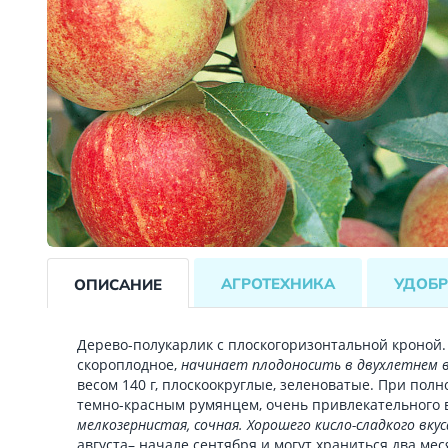
АГРОТЕХНИКА
УДОБР
ОПИСАНИЕ
Дерево-полукарлик с плоскогоризонтальной кроной
скороплодное,
начинает плодоносить в двухлетнем 
весом 140 г, плоскоокруглые, зеленоватые. При полн
темно-красным румянцем, очень привлекательного 
мелкозернистая, сочная. Хорошего кисло-сладкого вкус
августа– начале сентября и могут храниться два мес