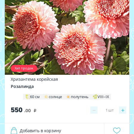
Хит продаж
Хризантема корейская
Розалинда
60 см
солнце
полутень
VIII–IX
550
−
+
1
шт
.00
i
Добавить в корзину