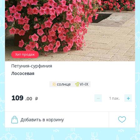
Хит продаж
Петуния-сурфиния
Лососевая
солнце
VI-IX
109
−
+
1
пак.
.00
i
Добавить в корзину