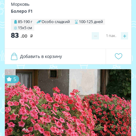
Морковь
Болеро F1
85-190 г
Особо сладкий
100-125 дней
15х5 см
83
−
+
1
пак.
.00
i
Добавить в корзину
5