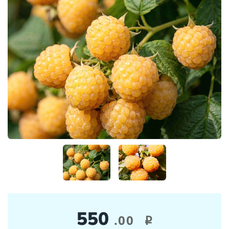
550
.00
i