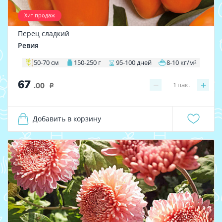
Хит продаж
Перец сладкий
Ревия
50-70 см
150-250 г
95-100 дней
8-10 кг/м²
67
−
+
1
пак.
.00
i
Добавить в корзину