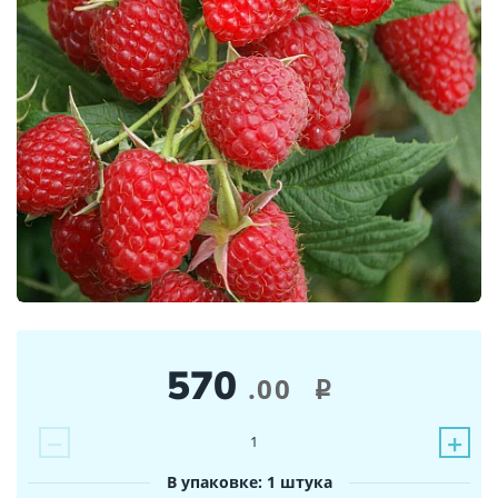
570
.00
i
−
+
1
В упаковке: 1 штука