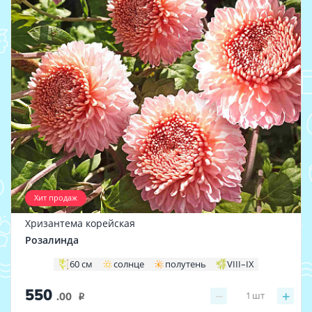
Хит продаж
Хризантема корейская
Розалинда
60 см
солнце
полутень
VIII–IX
550
−
+
1
шт
.00
i