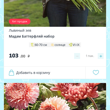
Хит продаж
Львиный зев
Мадам Баттерфляй набор
60-70 см
солнце
VI-IX
103
−
+
1
пак.
.00
i
Добавить в корзину