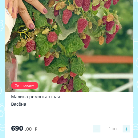
Хит продаж
Малина ремонтантная
Васёна
690
−
+
1
шт
.00
i