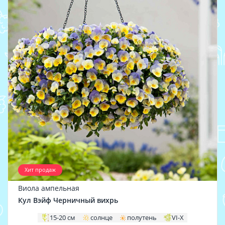
Хит продаж
Виола ампельная
Кул Вэйф Черничный вихрь
15-20 см
солнце
полутень
VI-X