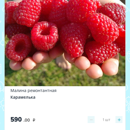
Малина ремонтантная
Карамелька
590
−
+
1
шт
.00
i