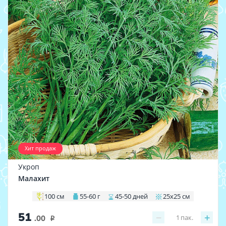
Хит продаж
Укроп
Малахит
100 см
55-60 г
45-50 дней
25х25 см
51
−
+
1
пак.
.00
i