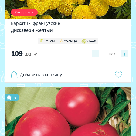
Хит продаж
Бархатцы французские
Дискавери Жёлтый
25 см
солнце
VI—X
109
−
+
1
пак.
.00
i
Добавить в корзину
5