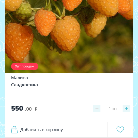
Хит продаж
Малина
Сладкоежка
550
−
+
1
шт
.00
i
Добавить в корзину