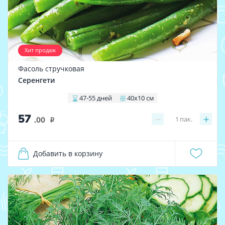
Хит продаж
Фасоль стручковая
Серенгети
47-55 дней
40х10 см
57
−
+
1
пак.
.00
i
Добавить в корзину