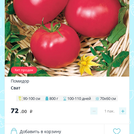
Хит продаж
Помидор
Сват
90-100 см
800 г
100-110 дней
70х60 см
72
−
+
1
пак.
.00
i
Добавить в корзину