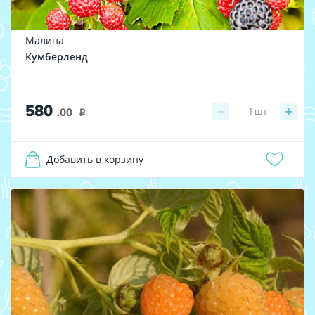
Малина
Кумберленд
580
−
+
1
шт
.00
i
Добавить в корзину