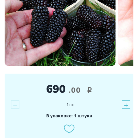
690
.00
i
−
+
1
шт
В упаковке: 1 штука