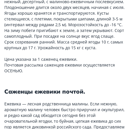
нежный, десертный, с малиново-ежевичным послевкусием.
Плодоношение длится около двух месяцев, начиная с июля.
Ягоды хорошо хранятся и транспортируются. Кусты
стелющиеся, с плетями, покрытыми шипами, длиной 3-5 м
(интервал между рядами 2,5 м). Морозостойкость до -16 °С.
На зиму побеги пригибают к земле, а затем укрывают. Сорт
самоплодный. При посадке на солнце вкус ягод слаще.
Срок созревания ранний. Масса средней ягоды 10 г, самых
крупных до 17 г. Урожайность до 15 кг с куста.
Цена указана за 1 саженец ежевики.
Почтовая рассылка саженцев ежевики осуществляется
ОСЕНЬЮ.
Саженцы ежевики почтой.
Ежевика — лесная родственница малины. Если нежную,
ароматную малину человек быстро приручил и окультурил,
и редко какой сад обходится сегодня без этой
очаровательной ягодки, то буйная, цепкая ежевика до сих
пор является диковинкой российского сада. Предоставляем