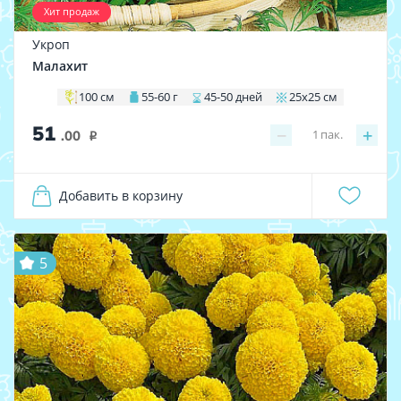
Хит продаж
Укроп
Малахит
100 см
55-60 г
45-50 дней
25х25 см
51
−
+
1
пак.
.00
i
Добавить в корзину
5