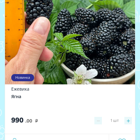
Новинка
Ежевика
Ягна
990
−
+
1
шт
.00
i