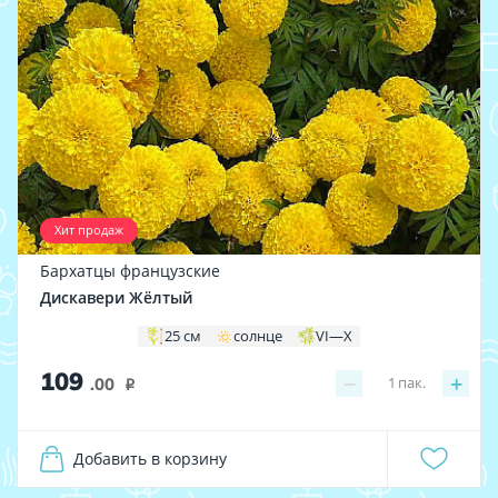
Хит продаж
Бархатцы французские
Дискавери Жёлтый
25 см
солнце
VI—X
109
−
+
1
пак.
.00
i
Добавить в корзину