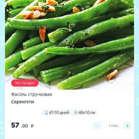
Хит продаж
Фасоль стручковая
Серенгети
47-55 дней
40х10 см
57
−
+
1
пак.
.00
i