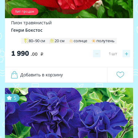
Хит продаж
Пион травянистый
Генри Бокстос
80–90 см
20 см
солнце
полутень
1 990
−
+
1
шт
.00
i
Добавить в корзину
5