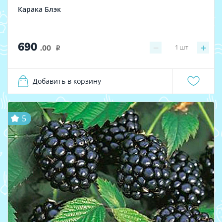
Карака Блэк
690
−
+
1
шт
.00
i
Добавить в корзину
5