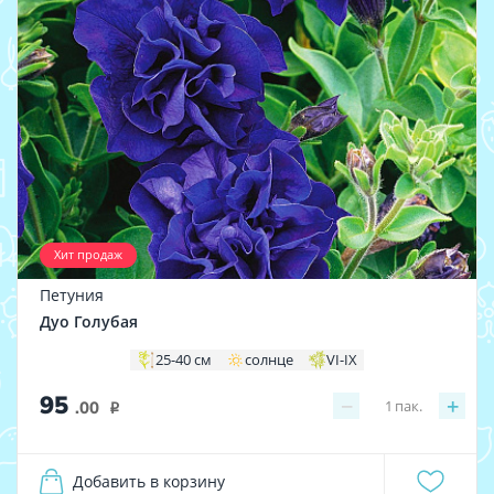
Хит продаж
Петуния
Дуо Голубая
25-40 см
солнце
VI-IX
95
−
+
1
пак.
.00
i
Добавить в корзину