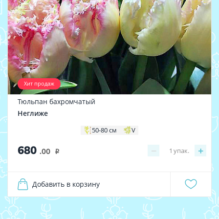
Хит продаж
Тюльпан бахромчатый
Неглиже
50-80 см
V
680
−
+
1
упак.
.00
i
Добавить в корзину