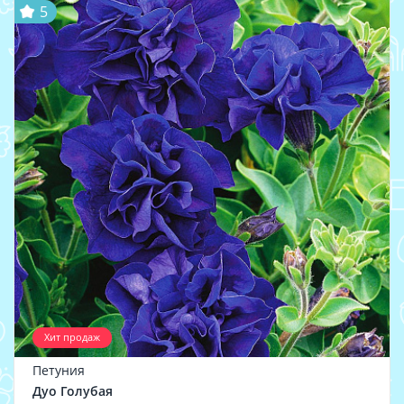
5
Хит продаж
Петуния
Дуо Голубая