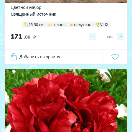
Цветной набор
Священный источник
15-30 см
солнце
полутень
VI-IX
171
−
+
1
пак.
.00
i
Добавить в корзину