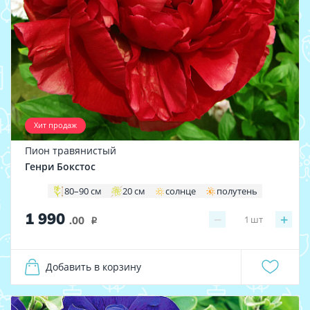
Хит продаж
Пион травянистый
Генри Бокстос
80–90 см
20 см
солнце
полутень
1 990
−
+
1
шт
.00
i
Добавить в корзину