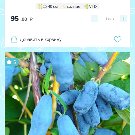
25-40 см
солнце
VI-IX
95
−
+
1
пак.
.00
i
Добавить в корзину
5