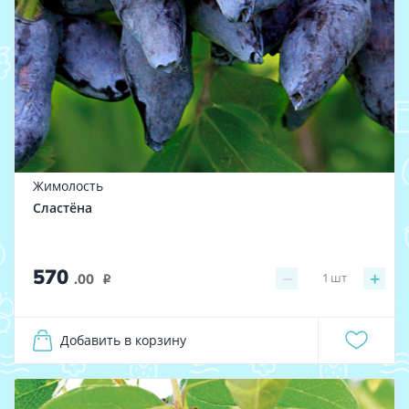
Жимолость
Сластёна
570
−
+
1
шт
.00
i
Добавить в корзину