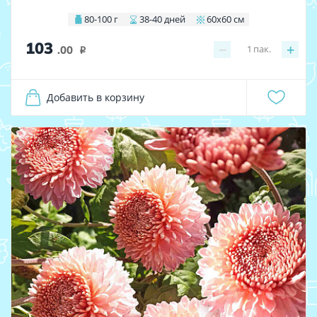
80-100 г
38-40 дней
60х60 см
103
−
+
1
пак.
.00
i
Добавить в корзину