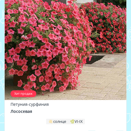
Хит продаж
Петуния-сурфиния
Лососевая
солнце
VI-IX