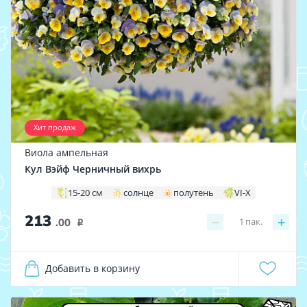
Хит продаж
Виола ампельная
Кул Вэйф Черничный вихрь
15-20 см
солнце
полутень
VI-X
213
−
+
1
пак.
.00
i
Добавить в корзину