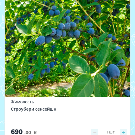
Жимолость
Строубери сенсейшн
690
−
+
1
шт
.00
i