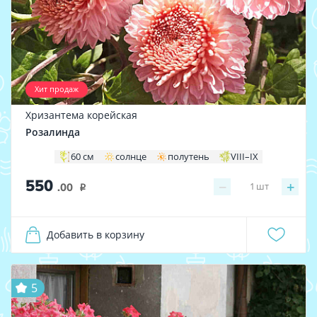
Хит продаж
Хризантема корейская
Розалинда
60 см
солнце
полутень
VIII–IX
550
−
+
1
шт
.00
i
Добавить в корзину
5