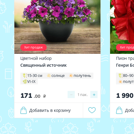
Хит продаж
Хит про
Цветной набор
Пион тр
Священный источник
Генри Б
15-30 см
солнце
полутень
80–90
VI-IX
полу
171
1 99
−
+
1
пак.
.00
i
Добавить в корзину
Доб