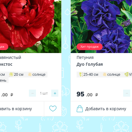
даж
Хит продаж
авянистый
Петуния
окстос
Дуо Голубая
 см
20 см
солнце
25-40 см
солнце
V
тень
0
95
−
+
−
1
шт
.00
.00
i
i
авить в корзину
Добавить в корзину