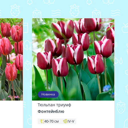
Новинка
Тюльпан триумф
Фонтейнблю
40-70 см
IV-V