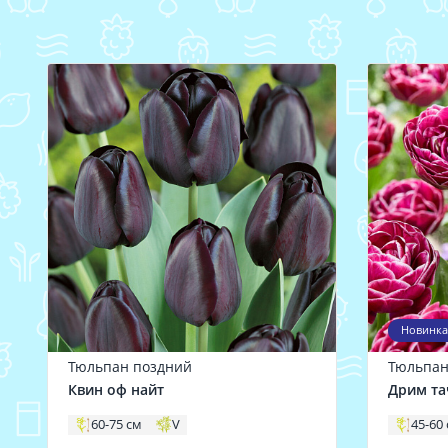
Новинка
Тюльпан поздний
Тюльпан
Квин оф найт
Дрим та
60-75 см
V
45-60