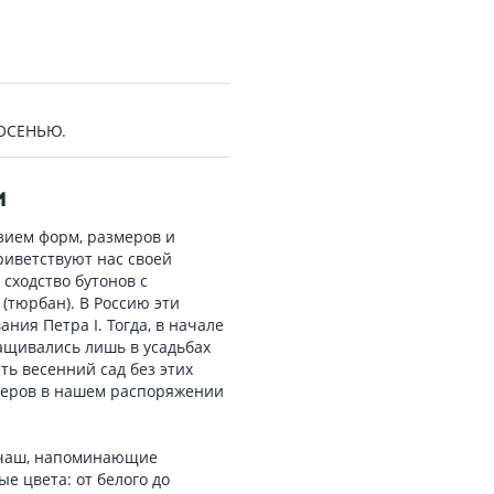
 ОСЕНЬЮ.
И
ием форм, размеров и
риветствуют нас своей
сходство бутонов с
тюрбан). В Россию эти
ния Петра I. Тогда, в начале
ращивались лишь в усадьбах
ть весенний сад без этих
неров в нашем распоряжении
, чаш, напоминающие
е цвета: от белого до