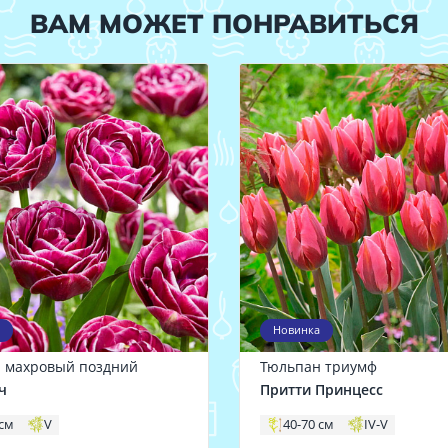
ВАМ МОЖЕТ ПОНРАВИТЬСЯ
Новинка
 махровый поздний
Тюльпан триумф
ч
Притти Принцесс
 см
V
40-70 см
IV-V