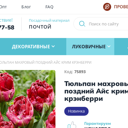
Опт
Блог
FAQ
ПРОВЕ
ствие!
Посадочный материал
ПОЧТОЙ
77-58
ДЕКОРАТИВНЫЕ
ЛУКОВИЧНЫЕ
ЮЛЬПАН МАХРОВЫЙ ПОЗДНИЙ АЙС КРИМ КРЭНБЕРРИ
Код:
75893
Тюльпан махров
поздний Айс кри
крэнберри
Новинка
Гарантируем