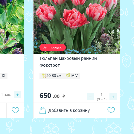
Хит продаж
Тюльпан махровый ранний
Фокстрот
I-IX
20-30 см
IV-V
650
+
1
пак.
1
.00
−
+
i
упак.
Добавить в корзину