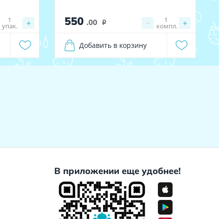
550
1
1
+
.00
−
+
i
упак.
компл.
Добавить в корзину
В приложении еще удобнее!