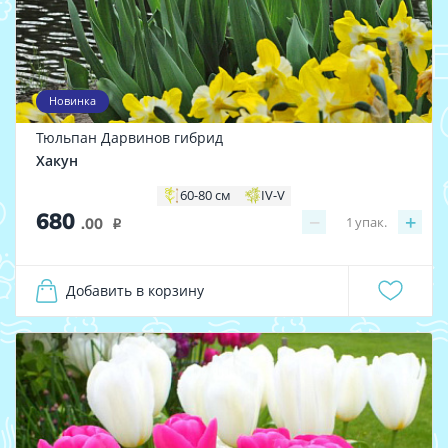
Новинка
Тюльпан Дарвинов гибрид
Хакун
60-80 см
IV-V
680
−
+
1
упак.
.00
i
Добавить в корзину