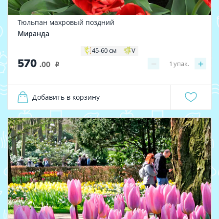
Тюльпан махровый поздний
Миранда
45-60 см
V
570
−
+
1
упак.
.00
i
Добавить в корзину