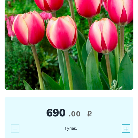
690
.00
i
−
+
1
упак.