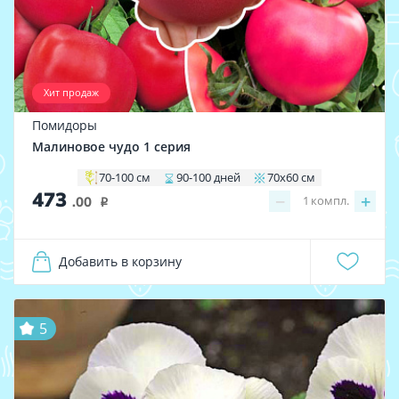
Хит продаж
Помидоры
Малиновое чудо 1 серия
70-100 см
90-100 дней
70х60 см
473
−
+
1
компл.
.00
i
Добавить в корзину
5