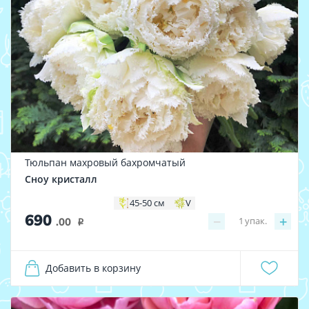
Тюльпан махровый бахромчатый
Сноу кристалл
45-50 см
V
690
−
+
1
упак.
.00
i
Добавить в корзину