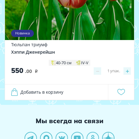
Новинка
Тюльпан триумф
Хэппи Дженерейшн
40-70 см
IV-V
550
−
+
1
упак.
.00
i
Добавить в корзину
Мы всегда на связи