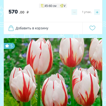
45-60 см
V
570
−
+
1
упак.
.00
i
Добавить в корзину
5