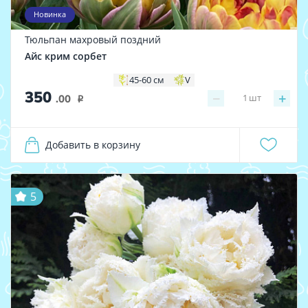
Новинка
Тюльпан махровый поздний
Айс крим сорбет
45-60 см
V
350
−
+
1
шт
.00
i
Добавить в корзину
5