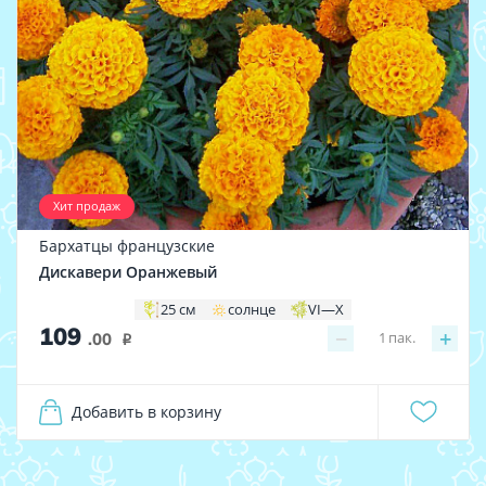
Хит продаж
Бархатцы французские
Дискавери Оранжевый
25 см
солнце
VI—X
109
−
+
1
пак.
.00
i
Добавить в корзину