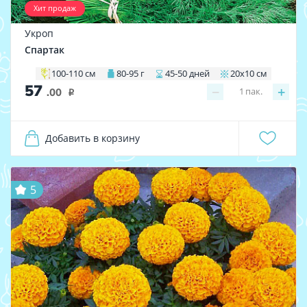
Хит продаж
Укроп
Спартак
100-110 см
80-95 г
45-50 дней
20х10 см
57
−
+
1
пак.
.00
i
Добавить в корзину
5