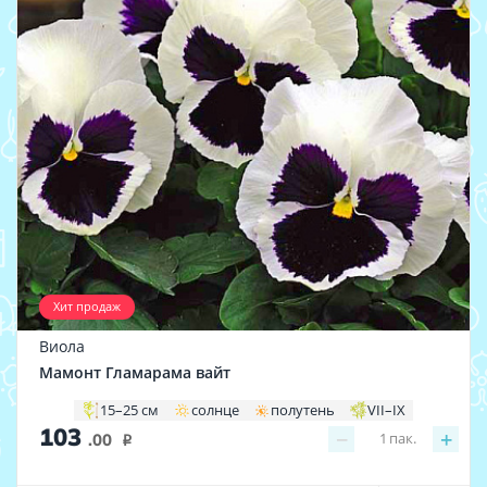
Хит продаж
Виола
Мамонт Гламарама вайт
15–25 см
солнце
полутень
VII–IX
103
−
+
1
пак.
.00
i