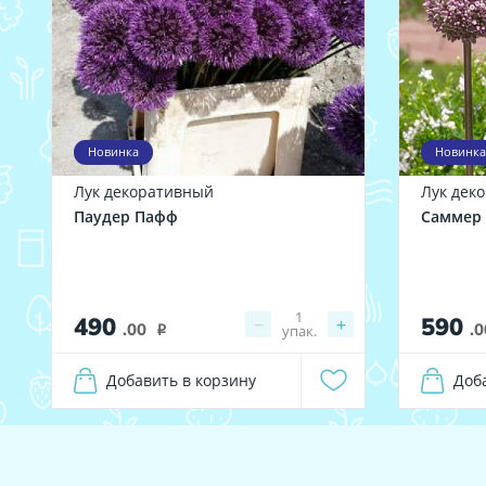
Новинка
Новинка
Лук декоративный
Лук дек
Паудер Пафф
Саммер
1
490
590
−
+
.00
.0
упак.
i
Добавить в корзину
Доб