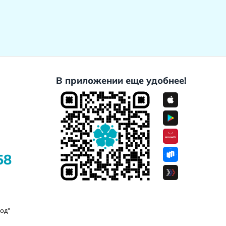
В приложении еще удобнее!
58
од"