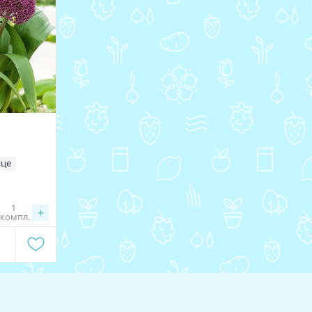
нце
1
+
компл.