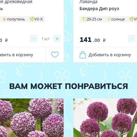
ия древовидная
Лаванда
ль
Бандера Дип роуз
полутень
VII-X
20-25 см
солнце
V
141
−
+
−
1
шт
0
.00
i
i
авить в корзину
Добавить в корзину
ВАМ МОЖЕТ ПОНРАВИТЬСЯ