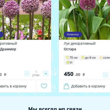
Новинка
оративный
Лук декоративный
 Драммер
Остара
70 см
до 8 см
сол
VI
1
450
−
+
0
.00
−
упак.
i
i
авить в корзину
Добавить в корзину
Мы всегда на связи