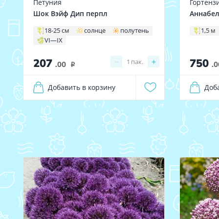
Петуния
Гортенз
Шок Вэйф Дип перпл
Аннабе
18-25 см
солнце
полутень
1,5 м
VI—IX
207
750
−
+
1
пак.
.00
.0
i
Добавить в корзину
Доб