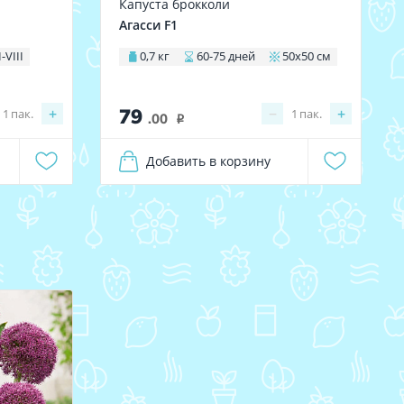
Капуста брокколи
Агасси F1
I-VIII
0,7 кг
60-75 дней
50х50 см
79
+
−
+
1
пак.
1
пак.
.00
i
Добавить в корзину