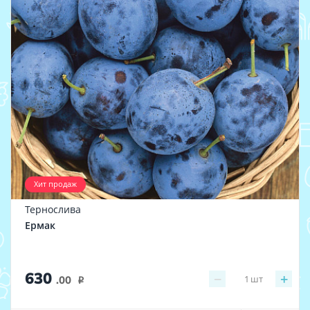
Хит продаж
Тернослива
Ермак
630
−
+
1
шт
.00
i