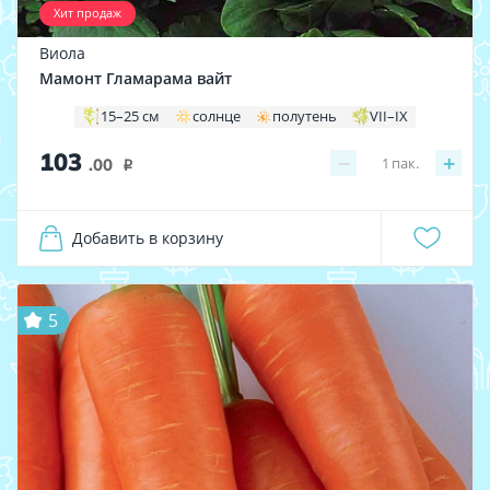
Хит продаж
Виола
Мамонт Гламарама вайт
15–25 см
солнце
полутень
VII–IX
103
−
+
1
пак.
.00
i
Добавить в корзину
5