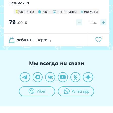
Зазимок F1
90-100 см
200 г
101-110 дней
60х50 см
79
−
+
1
пак.
.00
i
Добавить в корзину
Мы всегда на связи
Viber
Whatsapp