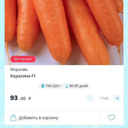
Хит продаж
Морковь
Коралина F1
150-220 г
90-95 дней
93
−
+
1
пак.
.00
i
Добавить в корзину