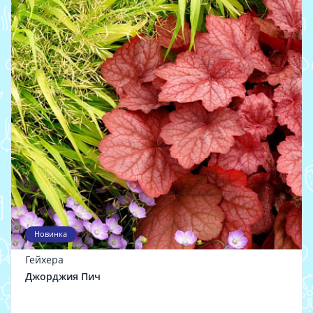
Новинка
Гейхера
Джорджия Пич