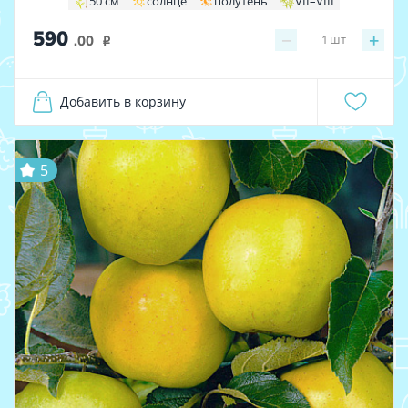
50 см
солнце
полутень
VII–VIII
590
−
+
1
шт
.00
i
Добавить в корзину
5