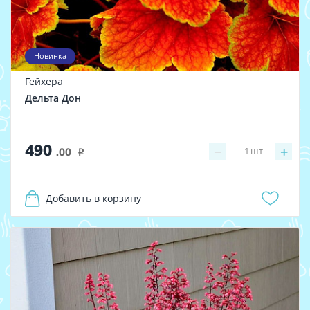
Новинка
Гейхера
Дельта Дон
490
−
+
1
шт
.00
i
Добавить в корзину