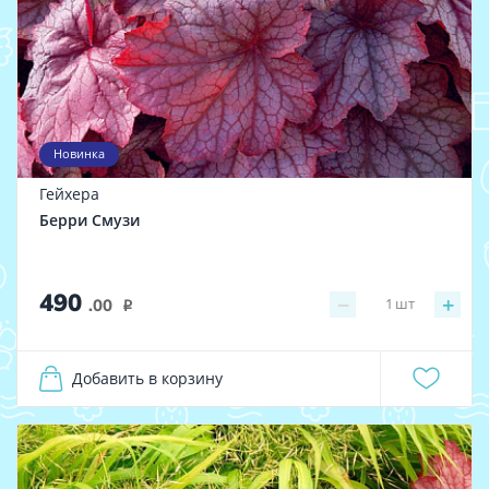
Новинка
Гейхера
Берри Смузи
490
−
+
1
шт
.00
i
Добавить в корзину