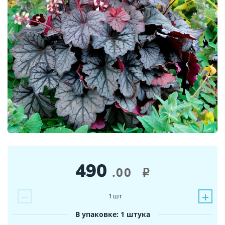
490
.00
i
−
+
1
шт
В упаковке: 1 штука