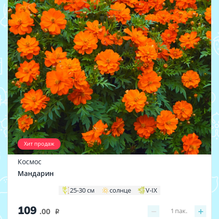
Хит продаж
Космос
Мандарин
25-30 см
солнце
V-IX
109
−
+
1
пак.
.00
i