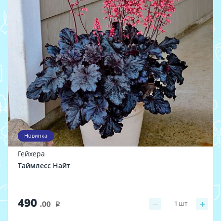
Новинка
Гейхера
Таймлесс Найт
490
−
+
1
шт
.00
i