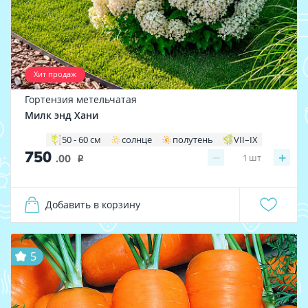
Хит продаж
Гортензия метельчатая
Милк энд Хани
50 - 60 см
солнце
полутень
VII–IХ
750
−
+
1
шт
.00
i
Добавить в корзину
5