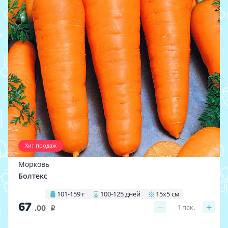
Хит продаж
Морковь
Болтекс
101-159 г
100-125 дней
15х5 см
67
−
+
1
пак.
.00
i