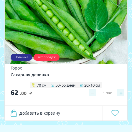
Новинка
Хит продаж
Горох
Сахарная девочка
70 см
50–55 дней
20х10 см
62
−
+
1
пак.
.00
i
Добавить в корзину