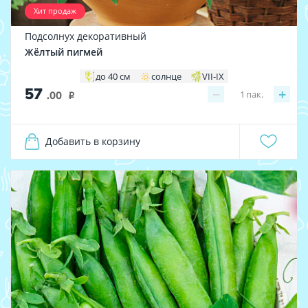
Хит продаж
Подсолнух декоративный
Жёлтый пигмей
до 40 см
солнце
VII-IX
57
−
+
1
пак.
.00
i
Добавить в корзину