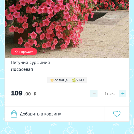
Хит продаж
Петуния-сурфиния
Лососевая
солнце
VI-IX
109
−
+
1
пак.
.00
i
Добавить в корзину