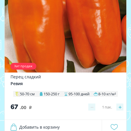
Хит продаж
Перец сладкий
Ревия
50-70 см
150-250 г
95-100 дней
8-10 кг/м²
67
−
+
1
пак.
.00
i
Добавить в корзину