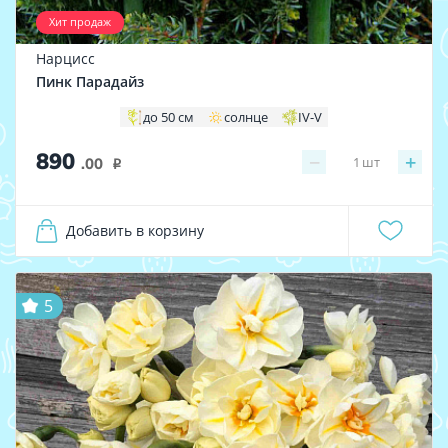
Хит продаж
Нарцисс
Пинк Парадайз
до 50 см
солнце
IV-V
890
−
+
1
шт
.00
i
Добавить в корзину
5