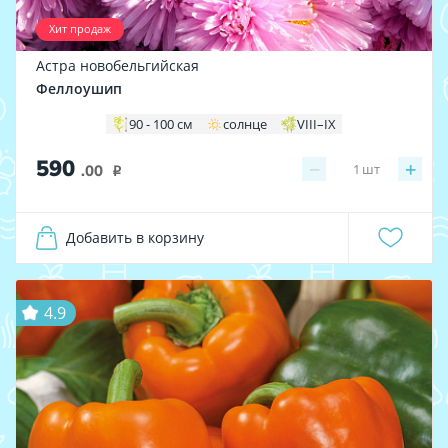
Хит продаж
Астра новобельгийская
Феллоушип
90 - 100 см
солнце
VIII–IX
590
−
+
1
шт
.00
i
Добавить в корзину
4.9