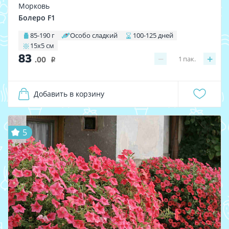
Морковь
Болеро F1
85-190 г
Особо сладкий
100-125 дней
15х5 см
83
−
+
1
пак.
.00
i
Добавить в корзину
5