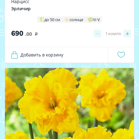
Нарцисс
Эрличир
до 50 см
солнце
IV-V
690
−
+
1
компл.
.00
i
Добавить в корзину