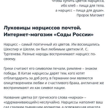
чтобы купить цветок нарцисса,
ибо хлеб – пища для тела,
а нарцисс – пища для души».
Пророк Магомет
Луковицы нарциссов почтой.
Интернет-магазин «Сады России»
Нарцисс – самый поэтичный из цветов. Им восхищались
Шекспир и Шелли, он был любимым цветком И. С.
Тургенева. Разные народы воспринимают нарцисс по-
своему.
Греки считают его символом печали, римляне – знаком
победы. В Китае нарциссы дарят тем, кого хотят
отблагодарить за доб роту, в Германии они являются
олицетворением любви и счастливого брака, англичане же
воспринимают их как символ нации.
Название цветка (от греческого слова «наркао» –
«одурманивающий») неслучайно. Нарциссы наполнят ваш
сад сладким пьянящим ароматом, а освежающая красота