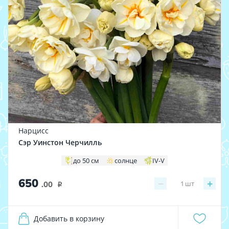
Нарцисс
Сэр Уинстон Черчилль
до 50 см
солнце
IV-V
650
−
+
1
шт
.00
i
Добавить в корзину