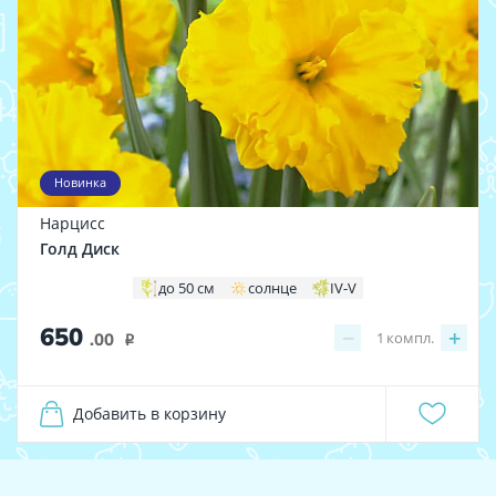
Новинка
Нарцисс
Голд Диск
до 50 см
солнце
IV-V
650
−
+
1
компл.
.00
i
Добавить в корзину