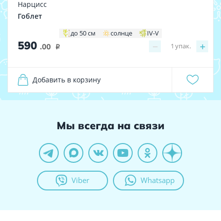
Нарцисс
Гоблет
до 50 см
солнце
IV-V
590
−
+
1
упак.
.00
i
Добавить в корзину
Мы всегда на связи
Viber
Whatsapp