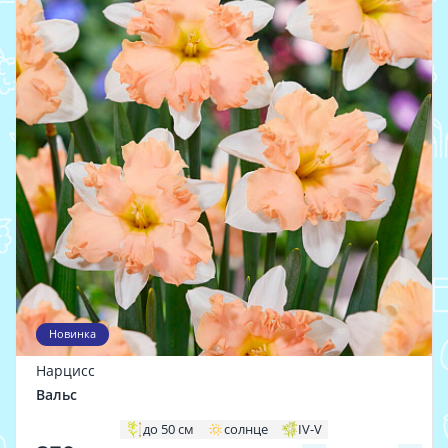
Новинка
Нарцисс
Вальс
до 50 см
солнце
IV-V