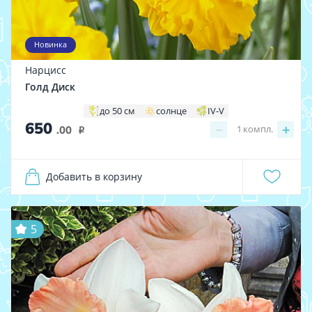
Новинка
Нарцисс
Голд Диск
до 50 см
солнце
IV-V
650
−
+
1
компл.
.00
i
Добавить в корзину
5