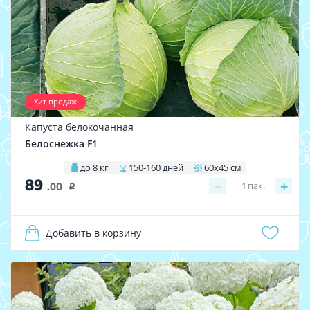
Хит продаж
Капуста белокочанная
Белоснежка F1
до 8 кг
150-160 дней
60х45 см
89
−
+
1
пак.
.00
i
Добавить в корзину