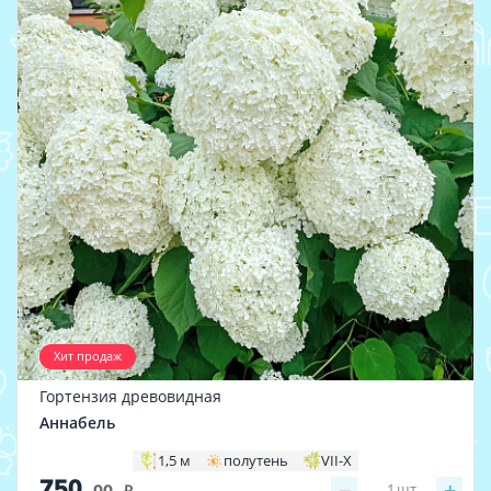
Хит продаж
Гортензия древовидная
Аннабель
1,5 м
полутень
VII-X
750
−
+
1
шт
.00