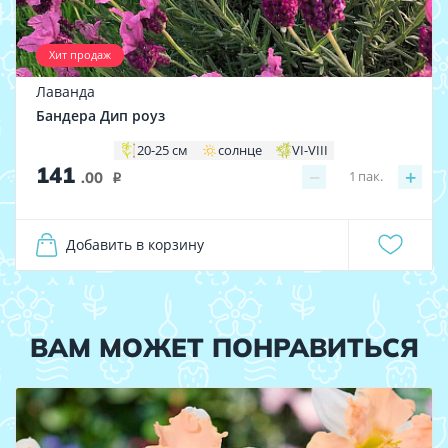
Хит продаж
Лаванда
Бандера Дип роуз
20-25 см
солнце
VI-VIII
141
−
+
1
пак.
.00
i
Добавить в корзину
ВАМ МОЖЕТ ПОНРАВИТЬСЯ