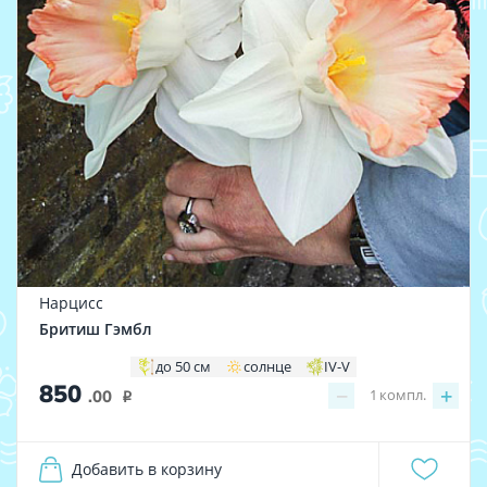
Нарцисс
Бритиш Гэмбл
до 50 см
солнце
IV-V
850
−
+
1
компл.
.00
i
Добавить в корзину