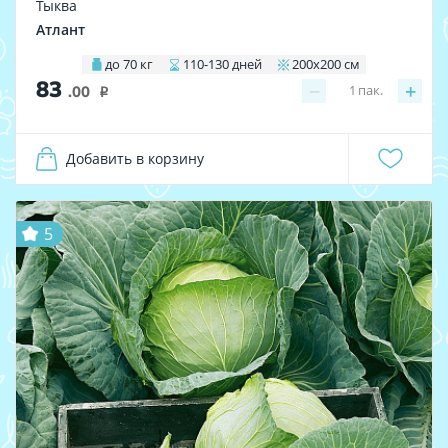
Тыква
Атлант
до 70 кг
110-130 дней
200х200 см
83
−
+
1
пак.
.00
i
Добавить в корзину
5