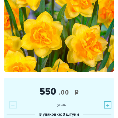
550
.00
i
−
+
1
упак.
В упаковке: 3 штуки