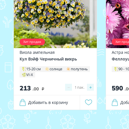
Хит продаж
Хит про
Виола ампельная
Астра н
Кул Вэйф Черничный вихрь
Феллоу
15-20 см
солнце
полутень
90 - 1
VI-X
213
590
−
+
1
пак.
.00
.0
i
Добавить в корзину
Доб