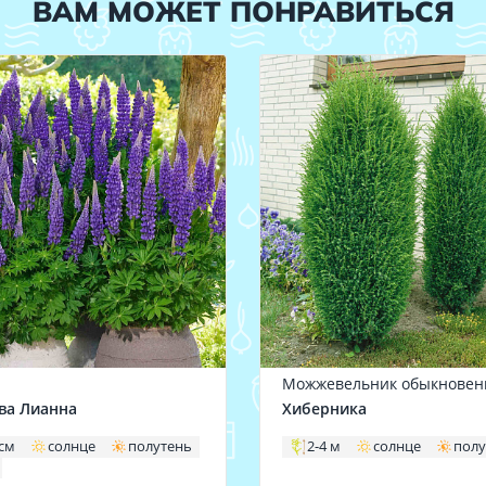
ВАМ МОЖЕТ ПОНРАВИТЬСЯ
Можжевельник обыкнове
ва Лианна
Хиберника
 см
солнце
полутень
2-4 м
солнце
полу