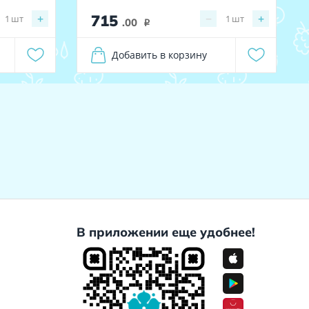
715
+
−
+
1
шт
1
шт
.00
i
Добавить в корзину
В приложении еще удобнее!