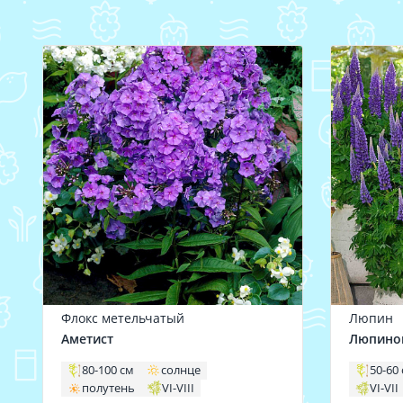
Флокс метельчатый
Люпин
Аметист
Люпино
80-100 см
солнце
50-60
полутень
VI-VIII
VI-VII