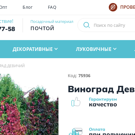
Опт
Блог
FAQ
ПРОВЕ
ствие!
Посадочный материал
ПОЧТОЙ
77-58
ДЕКОРАТИВНЫЕ
ЛУКОВИЧНЫЕ
РАД ДЕВИЧИЙ
Код:
75936
Виноград Дев
Гарантируем
качество
Оплата
при получени