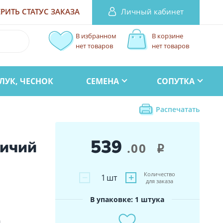
Личный кабинет
РИТЬ СТАТУС
ЗАКАЗА
В избранном
В корзине
нет товаров
нет товаров
ЛУК, ЧЕСНОК
СЕМЕНА
СОПУТКА
Распечатать
539
ичий
.00
i
Количество
−
+
1
шт
для заказа
В упаковке: 1 штука
и