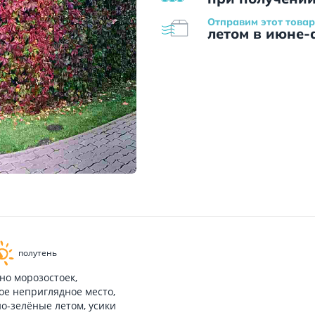
Отправим этот товар
летом в июне-
полутень
но морозостоек,
бое неприглядное место,
о-зелёные летом, усики