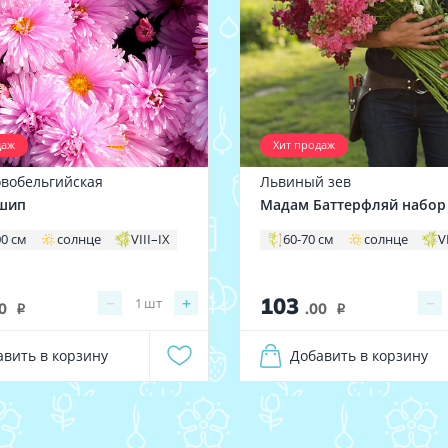
даж
Хит продаж
овобельгийская
Львиный зев
шип
Мадам Баттерфляй набор
00 см
солнце
VIII–IX
60-70 см
солнце
V
103
−
+
−
1
шт
0
.00
i
i
авить в корзину
Добавить в корзину