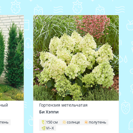
нный
Гортензия метельчатая
Би Хэппи
тень
150 см
солнце
полутень
VI–X