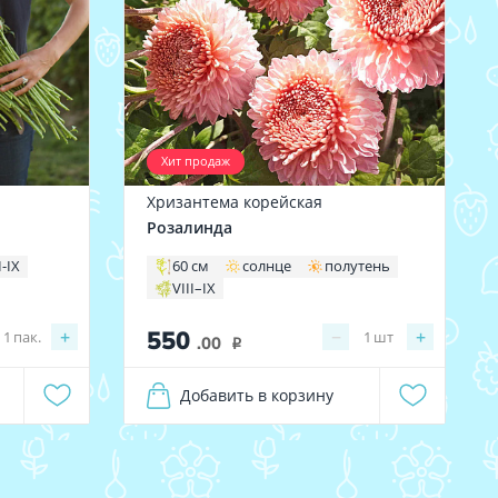
Хит продаж
Хризантема корейская
Розалинда
I-IX
60 см
солнце
полутень
VIII–IX
550
+
−
+
1
пак.
1
шт
.00
i
Добавить в корзину