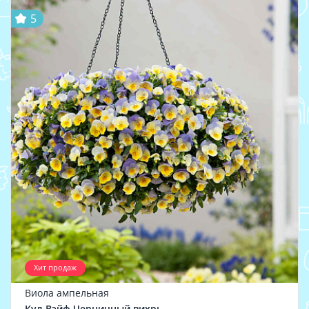
5
Хит продаж
Виола ампельная
Кул Вэйф Черничный вихрь