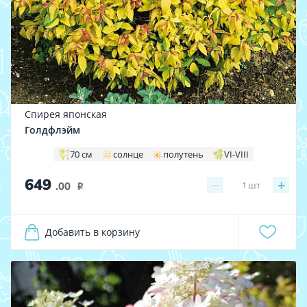
Спирея японская
Голдфлэйм
70 см
солнце
полутень
VI-VIII
649
−
+
1
шт
.00
i
Добавить в корзину