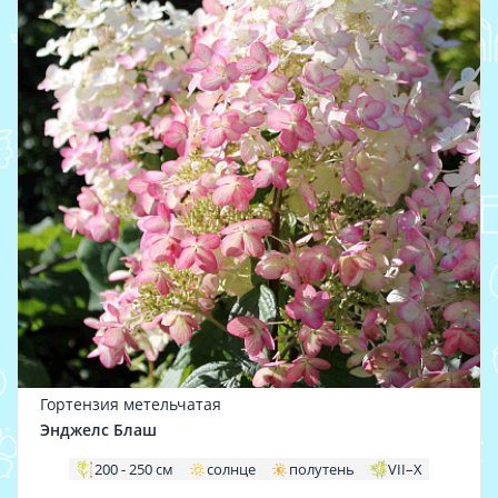
Гортензия метельчатая
Энджелс Блаш
200 - 250 см
солнце
полутень
VII–X