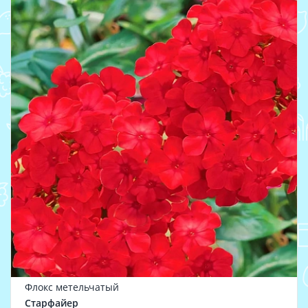
Флокс метельчатый
Старфайер