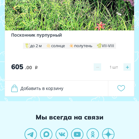
Посконник пурпурный
до 2 м
солнце
полутень
VII-VIII
605
−
+
1
шт
.00
i
Добавить в корзину
Мы всегда на связи