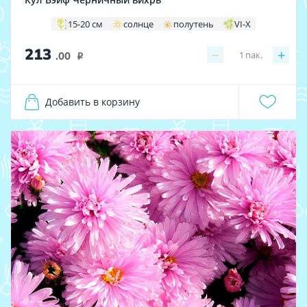
15-20 см
солнце
полутень
VI-X
213
−
+
1
пак.
.00
i
Добавить в корзину