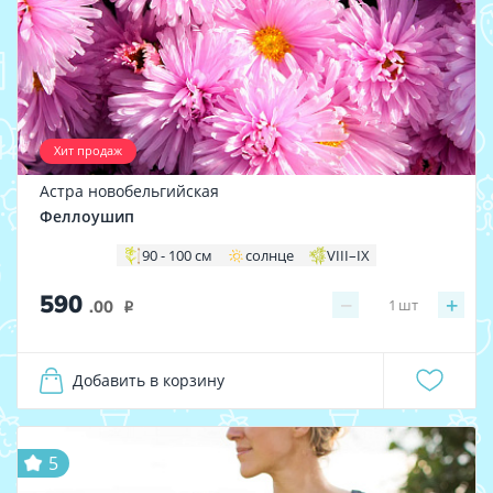
Хит продаж
Астра новобельгийская
Феллоушип
90 - 100 см
солнце
VIII–IX
590
−
+
1
шт
.00
i
Добавить в корзину
5