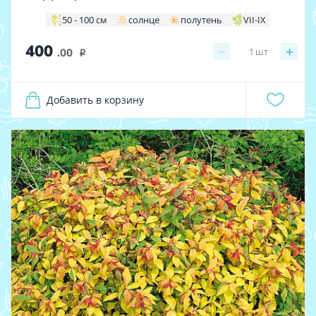
50 - 100 см
солнце
полутень
VII-IX
400
−
+
1
шт
.00
i
Добавить в корзину