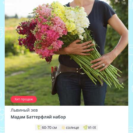
Хит продаж
Львиный зев
Мадам Баттерфляй набор
60-70 см
солнце
VI-IX