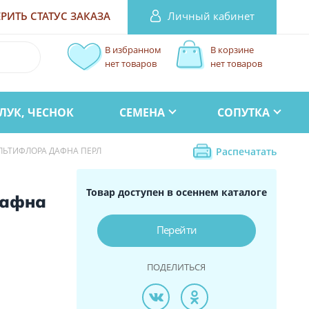
Личный кабинет
РИТЬ СТАТУС
ЗАКАЗА
В избранном
В корзине
нет товаров
нет товаров
ЛУК, ЧЕСНОК
СЕМЕНА
СОПУТКА
ЛЬТИФЛОРА ДАФНА ПЕРЛ
Распечатать
Товар доступен в осеннем каталоге
Дафна
Перейти
ПОДЕЛИТЬСЯ