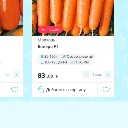
Хит продаж
Морковь
Болеро F1
85-190 г
Особо сладкий
100-125 дней
15х5 см
83
+
−
+
1
пак.
1
пак.
.00
i
Добавить в корзину