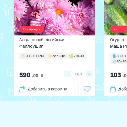
Хит продаж
Хит про
Астра новобельгийская
Огурец
Феллоушип
Маша F
90 - 100 см
солнце
VIII–IX
80-100
60х60
590
103
−
+
1
шт
.00
.0
i
Добавить в корзину
Доб