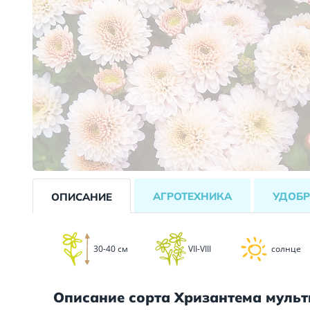
АГРОТЕХНИКА
УДОБР
ОПИСАНИЕ
30-40 см
VII-VIII
солнце
Описание сорта Хризантема муль