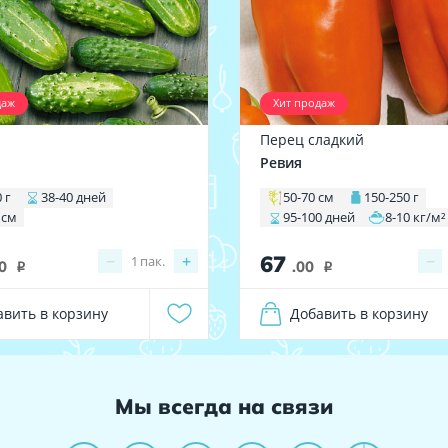
даж
Хит продаж
Перец сладкий
1
Ревия
 г
38-40 дней
50-70 см
150-250 г
 см
95-100 дней
8-10 кг/м²
67
−
+
−
1
пак.
0
.00
i
i
авить в корзину
Добавить в корзину
Мы всегда на связи