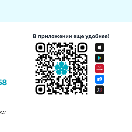
В приложении еще удобнее!
58
од"