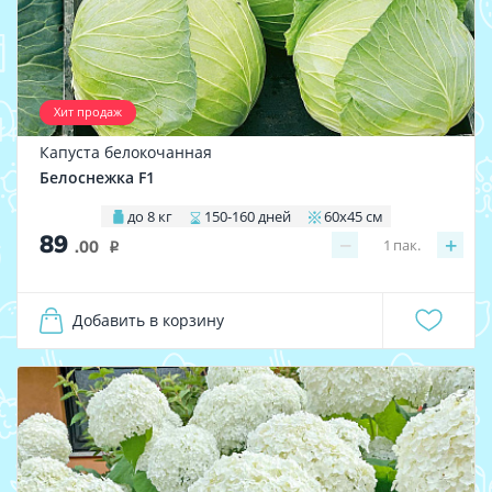
Хит продаж
Капуста белокочанная
Белоснежка F1
до 8 кг
150-160 дней
60х45 см
89
−
+
1
пак.
.00
i
Добавить в корзину