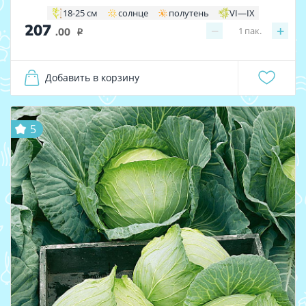
18-25 см
солнце
полутень
VI—IX
207
−
+
1
пак.
.00
i
Добавить в корзину
5