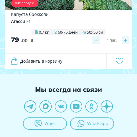
Хит продаж
Капуста брокколи
Агасси F1
0,7 кг
60-75 дней
50х50 см
79
−
+
1
пак.
.00
i
Добавить в корзину
Мы всегда на связи
Viber
Whatsapp