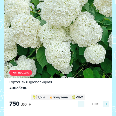
Хит продаж
Гортензия древовидная
Аннабель
1,5 м
полутень
VII-X
750
−
+
1
шт
.00
i