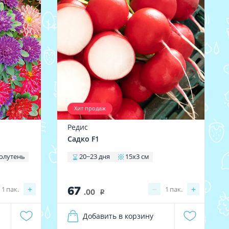
Хит продаж
Редис
Садко F1
олутень
20−23 дня
15x3 см
67
+
−
+
1
пак.
1
пак.
.00
i
Добавить в корзину