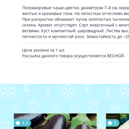
Полумахровые чаши-цветки, диаметром 7–8 см, окр
желтые и кремовые тона. На лепестках отчетливо в
При раскрытии обнажают пучок золотистых тычинок
сезона. Аромат отсутствует. Сорт энергичный с м
ветвями. Куст компактный, шаровидный. Листва выс
пятнистости и мучнистой росе. Зимостойкость до −25
Цена указана за 1 шт.
Рассылка данного товара осуществляется ВЕСНОЙ.
4.9
5