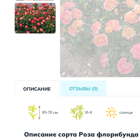
ОТЗЫВЫ
(0)
ОПИСАНИЕ
65-70 см
VI–X
солнце
Описание сорта Роза флорибунда