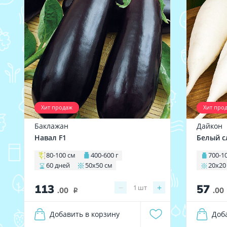
Хит продаж
Хит про
Баклажан
Дайкон
Навал F1
Белый с
80-100 см
400-600 г
700-1
60 дней
50х50 см
20х20
113
57
−
+
1
шт
.00
.00
i
Добавить в корзину
Доб