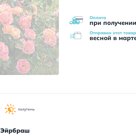
Оплата
при получени
Отправим этот товар
весной в март
полутень
 Эйрбраш