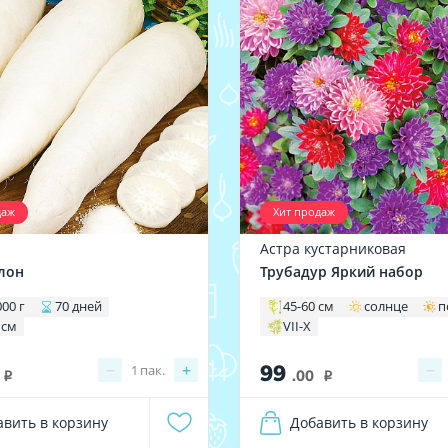
даж
Хит продаж
Астра кустарниковая
лон
Трубадур Яркий набор
000 г
70 дней
45-60 см
солнце
п
 см
VII-X
99
−
+
−
1
пак.
.00
i
i
авить в корзину
Добавить в корзину