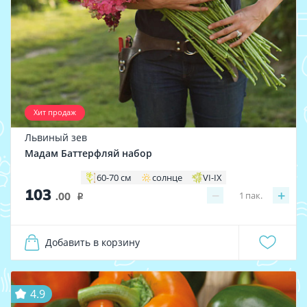
Хит продаж
Львиный зев
Мадам Баттерфляй набор
60-70 см
солнце
VI-IX
103
−
+
1
пак.
.00
i
Добавить в корзину
4.9