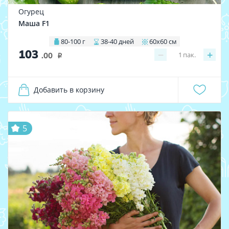
Огурец
Маша F1
80-100 г
38-40 дней
60х60 см
103
−
+
1
пак.
.00
i
Добавить в корзину
5