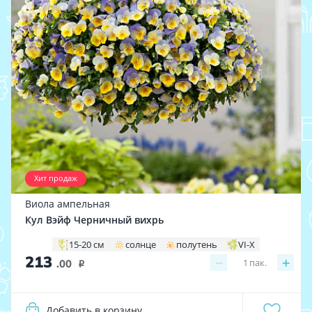
Хит продаж
Виола ампельная
Кул Вэйф Черничный вихрь
15-20 см
солнце
полутень
VI-X
213
−
+
1
пак.
.00
i
Добавить в корзину