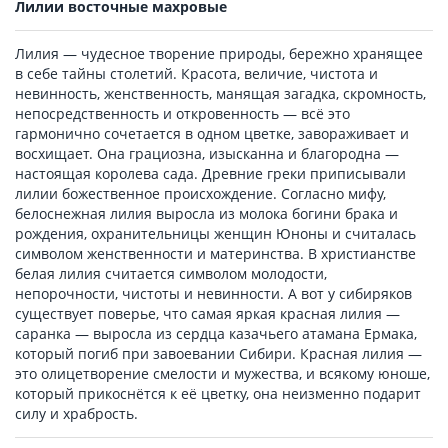
Лилии восточные махровые
Лилия — чудесное творение природы, бережно хранящее
в себе тайны столетий. Красота, величие, чистота и
невинность, женственность, манящая загадка, скромность,
непосредственность и откровенность — всё это
гармонично сочетается в одном цветке, завораживает и
восхищает. Она грациозна, изысканна и благородна —
настоящая королева сада. Древние греки приписывали
лилии божественное происхождение. Согласно мифу,
белоснежная лилия выросла из молока богини брака и
рождения, охранительницы женщин Юноны и считалась
символом женственности и материнства. В христианстве
белая лилия считается символом молодости,
непорочности, чистоты и невинности. А вот у сибиряков
существует поверье, что самая яркая красная лилия —
саранка — выросла из сердца казачьего атамана Ермака,
который погиб при завоевании Сибири. Красная лилия —
это олицетворение смелости и мужества, и всякому юноше,
который прикоснётся к её цветку, она неизменно подарит
силу и храбрость.