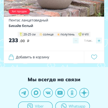
Хит продаж
Пентас ланцетовидный
Бихайв белый
20-25 см
солнце
полутень
V-VII
233
−
+
1
пак.
.00
i
Добавить в корзину
Мы всегда на связи
Viber
Whatsapp