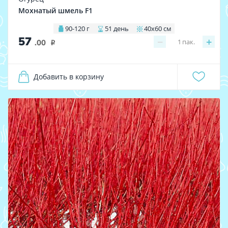
Мохнатый шмель F1
90-120 г
51 день
40х60 см
57
−
+
1
пак.
.00
i
Добавить в корзину