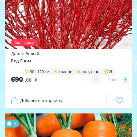
Хит продаж
Дерен белый
Ред Гном
90 - 120 см
солнце
полутень
VI
690
−
+
1
шт
.00
i
Добавить в корзину
5