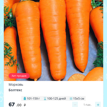
Хит продаж
Морковь
Болтекс
101-159 г
100-125 дней
15х5 см
67
−
+
1
пак.
.00
i