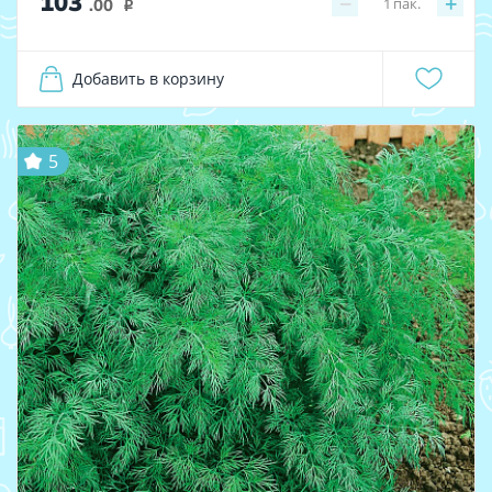
103
−
+
1
пак.
.00
i
Добавить в корзину
5