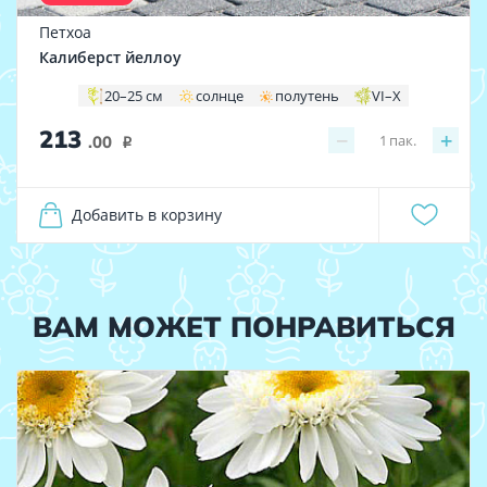
Петхоа
Калиберст йеллоу
20–25 см
солнце
полутень
VI–X
213
−
+
1
пак.
.00
i
Добавить в корзину
ВАМ МОЖЕТ ПОНРАВИТЬСЯ