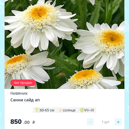
Хит продаж
Нивяник
Санни сайд ап
60-65 см
солнце
VII–IX
850
−
+
1
шт
.00
i