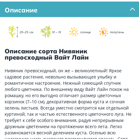
Описание
20–25 см
VI – IX
солнце
полутень
Описание сорта Нивяник
превосходный Вайт Лайн
Нивяник превосходный, он же – великолепный! Яркое
садовое растение, невольно вызывающее улыбку и
романтичное настроение. Нежный сияющий спутник
любого цветника. По внешнему виду Вайт Лайн похож на
ромашку, но его выгодно отличает размер цветочных
корзинок (7–10 см), декоративная форма куста и сочная
зелень листьев. Всегда уместно смотрится как отдельной
куртиной, так и частью естественного цветочного луга. Не
требует к себе особого внимания, радуя непрерывным
дружным цветением на протяжении всего лета. Легко
размножается весной делением куста. Осенью всю
надземную часть растения рекомендуется срезать. Сорт