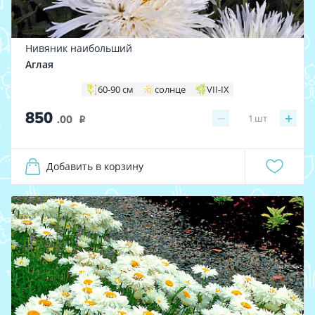
Нивяник наибольший
Аглая
60-90 см
солнце
VII-IX
850
−
+
1
шт
.00
i
Добавить в корзину