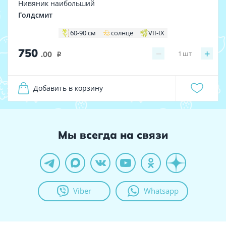
Нивяник наибольший
Голдсмит
60-90 см
солнце
VII-IX
750
−
+
1
шт
.00
i
Добавить в корзину
Мы всегда на связи
Viber
Whatsapp