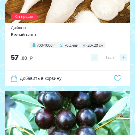
Хит продаж
Дайкон
Белый слон
700-1000 г
70 дней
20х20 см
57
−
+
1
пак.
.00
i
Добавить в корзину