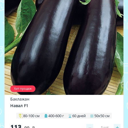
Хит продаж
Баклажан
Навал F1
80-100 см
400-600 г
60 дней
50х50 см
113
−
+
1
шт
.00
i