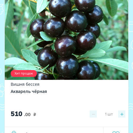
Хит продаж
Вишня бессея
Акварель чёрная
510
−
+
1
шт
.00
i