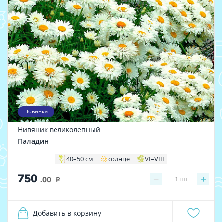
Новинка
Нивяник великолепный
Паладин
40–50 см
солнце
VI–VIII
750
−
+
1
шт
.00
i
Добавить в корзину