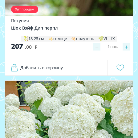
Хит продаж
Петуния
Шок Вэйф Дип перпл
18-25 см
солнце
полутень
VI—IX
207
−
+
1
пак.
.00
i
Добавить в корзину