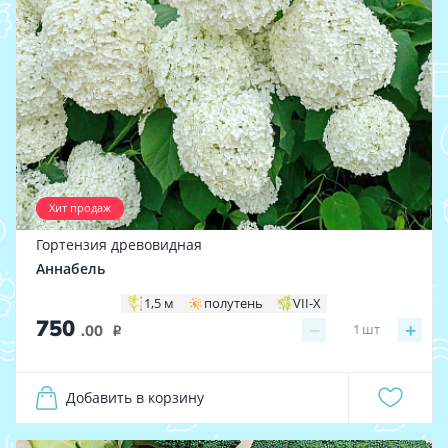
Хит продаж
Гортензия древовидная
Аннабель
1,5 м
полутень
VII-X
750
−
+
1
шт
.00
i
Добавить в корзину