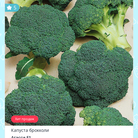
5
Хит продаж
Капуста брокколи
Агасси F1