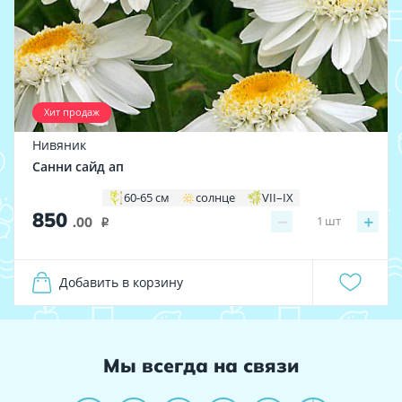
Хит продаж
Нивяник
Санни сайд ап
60-65 см
солнце
VII–IX
850
−
+
1
шт
.00
i
Добавить в корзину
Мы всегда на связи