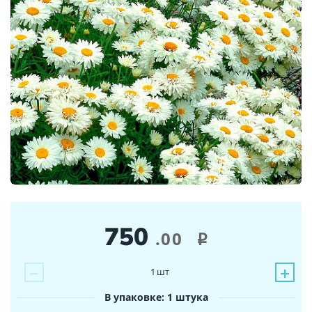
750
.00
i
−
+
1
шт
В упаковке: 1 штука