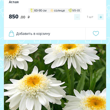
Аглая
60-90 см
солнце
VII-IX
850
−
+
1
шт
.00
i
Добавить в корзину