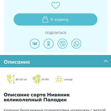
В
корзину
ПОДЕЛИТЬСЯ
Описание
40–50 см
VI–VIII
солнце
Описание сорта Нивяник
великолепный Паладин
Крупные белоснежные полумахровые «ромашки» с желтой