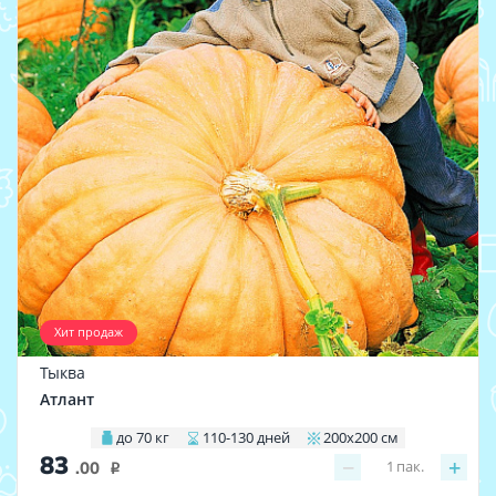
Хит продаж
Тыква
Атлант
до 70 кг
110-130 дней
200х200 см
83
−
+
1
пак.
.00
i