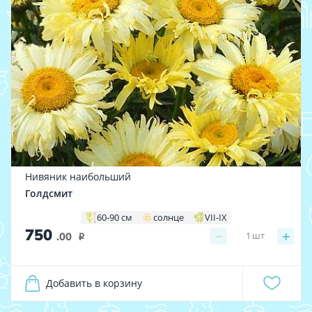
Нивяник наибольший
Голдсмит
60-90 см
солнце
VII-IX
750
−
+
1
шт
.00
i
Добавить в корзину